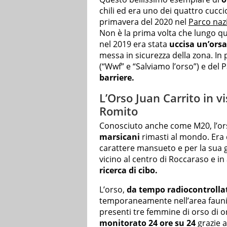
chili ed era uno dei quattro cucc
primavera del 2020 nel
Parco naz
Non è la prima volta che lungo q
nel 2019 era stata
uccisa un’orsa
messa in sicurezza della zona. In p
(“Wwf” e “Salviamo l’orso”) e del
barriere.
L’Orso Juan Carrito in vi
Romito
Conosciuto anche come M20, l’ors
marsicani
rimasti al mondo. Era d
carattere mansueto e per la sua go
vicino al centro di Roccaraso e i
ricerca di cibo.
L’orso,
da tempo radiocontrolla
temporaneamente nell’area faunist
presenti tre femmine di orso di or
monitorato 24 ore su 24
grazie a