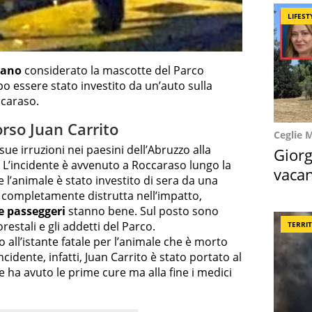
LIFEST
cano
considerato la mascotte del Parco
o essere stato investito da un’auto sulla
ccaraso.
orso Juan Carrito
Ceglie 
sue irruzioni nei paesini dell’Abruzzo alla
Giorg
. L’incidente è avvenuto a Roccaraso lungo la
vacan
e l’animale è stato investito di sera da una
locat
è completamente distrutta nell’impatto,
e passeggeri
stanno bene. Sul posto sono
orestali e gli addetti del Parco.
TERRI
 all’istante fatale per l’animale che è morto
’incidente, infatti, Juan Carrito è stato portato al
 ha avuto le prime cure ma alla fine i medici