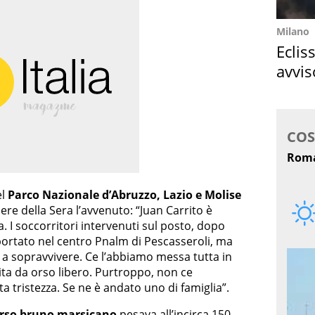
Milano
Eclis
avvis
come
el
Parco Nazionale d’Abruzzo, Lazio e Molise
e della Sera l’avvenuto: “Juan Carrito è
. I soccorritori intervenuti sul posto, dopo
sportato nel centro Pnalm di Pescasseroli, ma
 a sopravvivere. Ce l’abbiamo messa tutta in
ita da orso libero. Purtroppo, non ce
ta tristezza. Se ne è andato uno di famiglia”.
rso bruno marsicano
pesava all’incirca 150