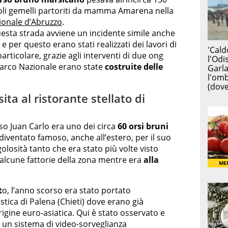
ioli gemelli partoriti da mamma Amarena nella
ionale d’Abruzzo
.
uesta strada avviene un incidente simile anche
e per questo erano stati realizzati dei lavori di
articolare, grazie agli interventi di due ong
 Parco Nazionale erano state
costruite delle
sita al ristorante stellato di
o Juan Carlo era uno dei circa
60 orsi bruni
iventato famoso, anche all’estero, per il suo
losità tanto che era stato più volte visto
n alcune fattorie della zona mentre era
alla
t
o, l’anno scorso era stato portato
ica di Palena (Chieti) dove erano già
igine euro-asiatica. Qui è stato osservato e
 un sistema di video-sorveglianza