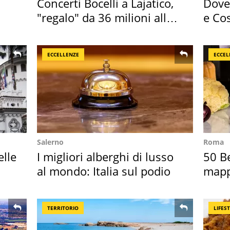
Concerti Bocelli a Lajatico,
Dove 
"regalo" da 36 milioni alla
e Cos
Toscana
loro 
ECCELLENZE
ECCEL
Salerno
Roma
elle
I migliori alberghi di lusso
50 Be
al mondo: Italia sul podio
mappa
Italia
TERRITORIO
LIFES