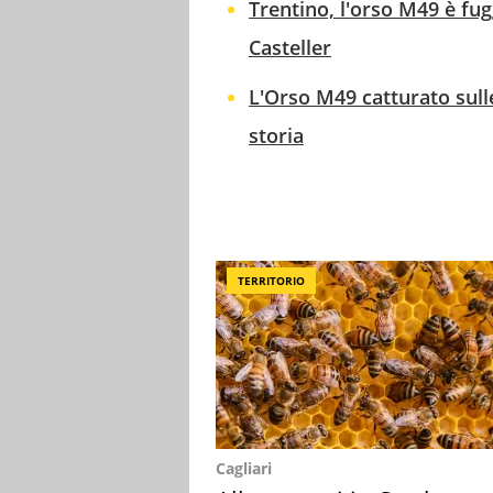
Trentino, l'orso M49 è fug
Casteller
L'Orso M49 catturato sull
storia
TERRITORIO
Cagliari