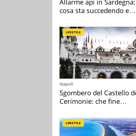
Allarme api in Sardegna:
cosa sta succedendo e
perché
LIFESTYLE
Napoli
Sgombero del Castello d
Cerimonie: che fine
faranno i mobili
LIFESTYLE