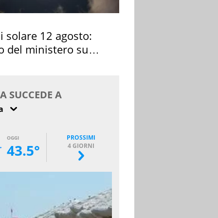
si solare 12 agosto:
o del ministero su
 osservarla