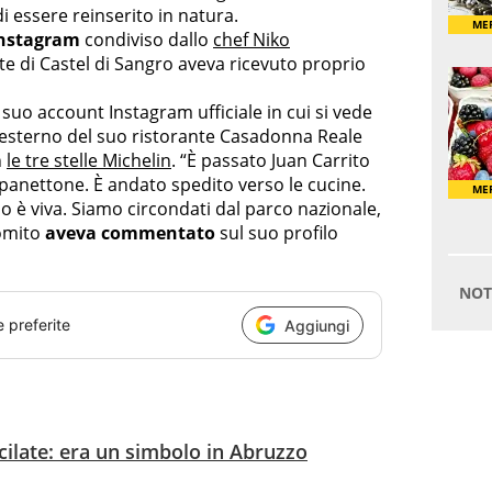
i essere reinserito in natura.
Instagram
condiviso dallo
chef Niko
te di Castel di Sangro aveva ricevuto proprio
suo account Instagram ufficiale in cui si vede
l’esterno del suo ristorante Casadonna Reale
n
le tre stelle Michelin
. “È passato Juan Carrito
panettone. È andato spedito verso le cucine.
 è viva. Siamo circondati dal parco nazionale,
Romito
aveva commentato
sul suo profilo
e preferite
Aggiungi
ilate: era un simbolo in Abruzzo