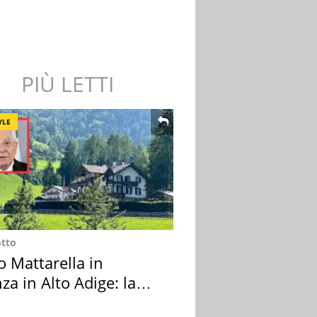
PIÙ LETTI
YLE
otto
o Mattarella in
za in Alto Adige: la
ion scelta