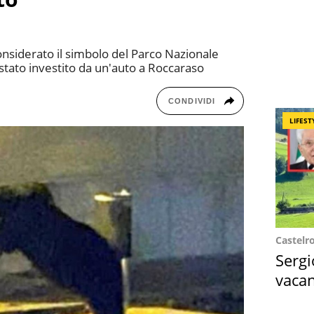
onsiderato il simbolo del Parco Nazionale
tato investito da un'auto a Roccaraso
CONDIVIDI
LIFEST
Castelr
Sergi
vacan
locat