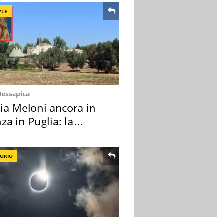
YLE
Messapica
ia Meloni ancora in
za in Puglia: la
ion scelta
TORIO