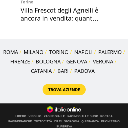
Torino
Villa Frescot degli Agnelli è
ancora in vendita: quanto
costa
ROMA
MILANO
TORINO
NAPOLI
PALERMO
FIRENZE
BOLOGNA
GENOVA
VERONA
CATANIA
BARI
PADOVA
TROVA AZIENDE
LIBERO
VIRGILIO
PAGINEGIALLE
PAGINEGIALLE SHOP
PGCASA
PAGINEBIANCHE
TUTTOCITTÀ
DILEI
SIVIAGGIA
QUIFINANZA
BUONISSIMO
SUPEREVA