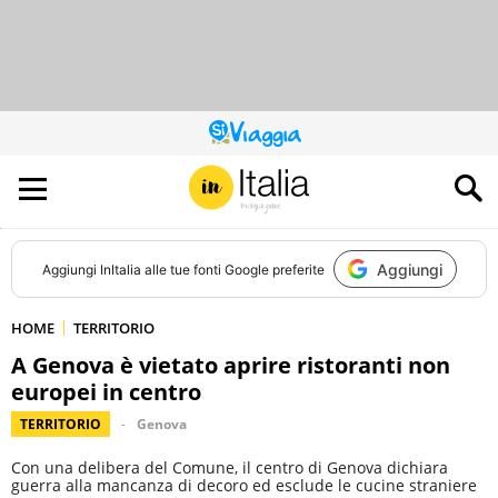
QUESTO
SITO
CONTRIBUISCE
ALL’AUDIENCE
DI
Aggiungi
Aggiungi
InItalia
alle tue fonti Google preferite
HOME
TERRITORIO
A Genova è vietato aprire ristoranti non
europei in centro
TERRITORIO
Genova
Con una delibera del Comune, il centro di Genova dichiara
guerra alla mancanza di decoro ed esclude le cucine straniere