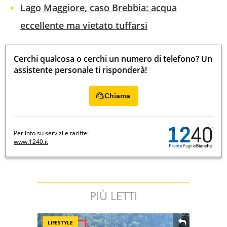
Lago Maggiore, caso Brebbia: acqua
eccellente ma vietato tuffarsi
Cerchi qualcosa o cerchi un numero di telefono? Un
assistente personale ti risponderà!
Chiama
Per info su servizi e tariffe:
www.1240.it
PIÙ LETTI
LIFESTYLE