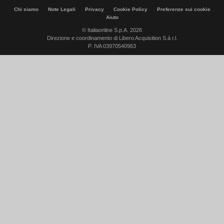
Chi siamo
Note Legali
Privacy
Cookie Policy
Preferenze sui cookie
Aiuto
© Italiaonline S.p.A. 2026
Direzione e coordinamento di Libero Acquisition S.á r.l.
P. IVA 03970540963