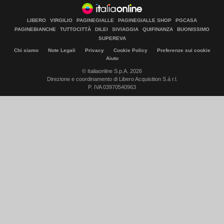
LIBERO
VIRGILIO
PAGINEGIALLE
PAGINEGIALLE SHOP
PGCASA
PAGINEBIANCHE
TUTTOCITTÀ
DILEI
SIVIAGGIA
QUIFINANZA
BUONISSIMO
SUPEREVA
Chi siamo
Note Legali
Privacy
Cookie Policy
Preferenze sui cookie
Aiuto
© Italiaonline S.p.A. 2026
Direzione e coordinamento di Libero Acquisition S.á r.l.
P. IVA 03970540963