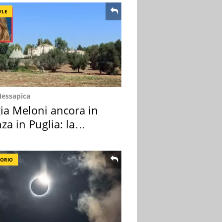
YLE
Messapica
ia Meloni ancora in
za in Puglia: la
ion scelta
TORIO