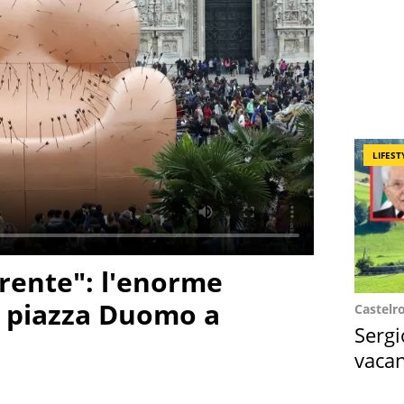
LIFEST
rente": l'enorme
n piazza Duomo a
Castelr
Sergi
vacan
locat