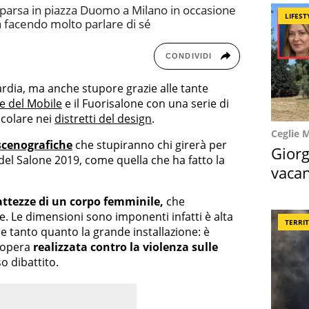
parsa in piazza Duomo a Milano in occasione
LIFEST
 facendo molto parlare di sé
CONDIVIDI
rdia, ma anche stupore grazie alle tante
e del Mobile
e il Fuorisalone con una serie di
icolare nei
distretti del design
.
Ceglie 
 scenografiche
che stupiranno chi girerà per
Giorg
del Salone 2019, come quella che ha fatto la
vacan
locat
attezze di un corpo femminile,
che
ce. Le dimensioni sono imponenti infatti è alta
TERRI
re tanto quanto la grande installazione: è
’opera
realizzata contro la violenza sulle
 dibattito.