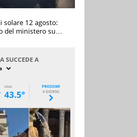
si solare 12 agosto:
o del ministero su
 osservarla