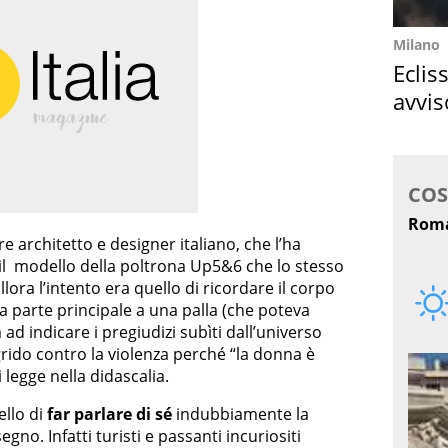
Milano
Eclis
avvis
come
re architetto e designer italiano, che l’ha
l modello della poltrona Up5&6 che lo stesso
llora l’intento era quello di ricordare il corpo
a parte principale a una palla (che poteva
ad indicare i pregiudizi subìti dall’universo
rido contro la violenza perché “la donna è
 legge nella didascalia.
ello di
far parlare di sé
indubbiamente la
gno. Infatti turisti e passanti incuriositi