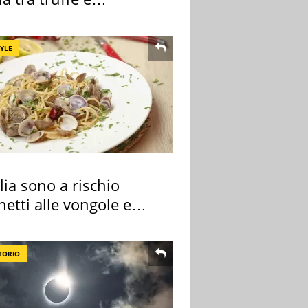
nalità
TYLE
alia sono a rischio
etti alle vongole e
 di cozze
TORIO