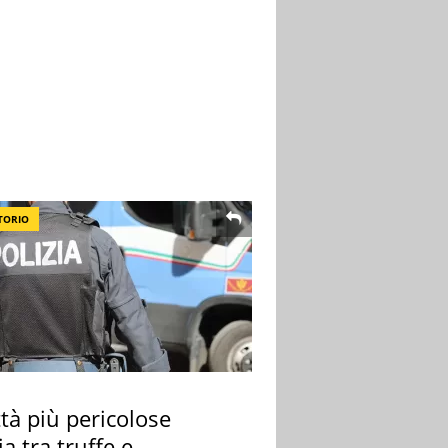
TORIO
ttà più pericolose
lia tra truffe e