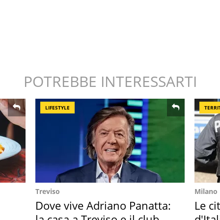
POTREBBE INTERESSARTI
LIFESTYLE
TERRI
Treviso
Milano
Dove vive Adriano Panatta:
Le ci
la casa a Treviso e il club
d'Ita