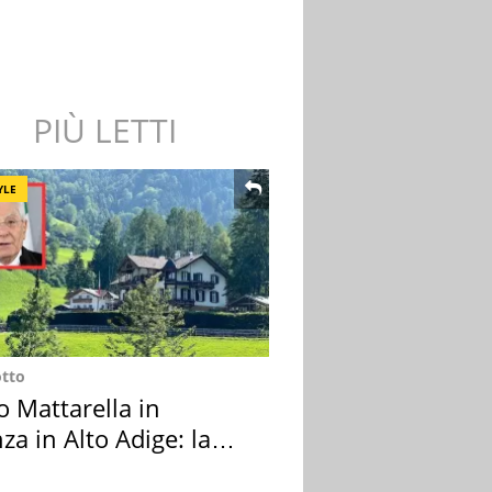
PIÙ LETTI
YLE
otto
o Mattarella in
za in Alto Adige: la
ion scelta