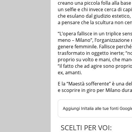
creano una piccola folla alla base 
un selfie e chi invece cerca di cap
che esulano dal giudizio estetico,
a pensare che la scultura non cent
“L’opera fallisce in un triplice se
meno – Milano”, l’organizzazione n
genere femminile. Fallisce perché
trasformato in oggetto inerte; “n
proprio su volto e mani, che manc
“il fatto che ad agire sono proprio
ex, amanti.
E la “Maestà sofferente” è una de
e scoprire in giro per Milano dur
Aggiungi
InItalia
alle tue fonti Googl
SCELTI PER VOI: