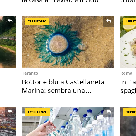
sportivo
crimi
TERRITORIO
LIFES
Taranto
Roma
Bottone blu a Castellaneta
In It
Marina: sembra una
spagh
medusa ma non lo è
sautè
ECCELLENZE
TERRI