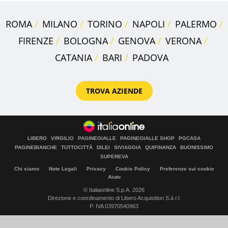
ROMA
MILANO
TORINO
NAPOLI
PALERMO
FIRENZE
BOLOGNA
GENOVA
VERONA
CATANIA
BARI
PADOVA
TROVA AZIENDE
LIBERO
VIRGILIO
PAGINEGIALLE
PAGINEGIALLE SHOP
PGCASA
PAGINEBIANCHE
TUTTOCITTÀ
DILEI
SIVIAGGIA
QUIFINANZA
BUONISSIMO
SUPEREVA
Chi siamo
Note Legali
Privacy
Cookie Policy
Preferenze sui cookie
Aiuto
© Italiaonline S.p.A. 2026
Direzione e coordinamento di Libero Acquisition S.á r.l.
P. IVA 03970540963