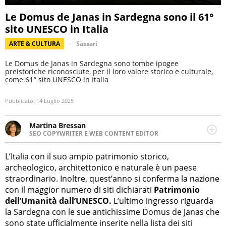
Le Domus de Janas in Sardegna sono il 61°
sito UNESCO in Italia
ARTE & CULTURA
Sassari
Le Domus de Janas in Sardegna sono tombe ipogee
preistoriche riconosciute, per il loro valore storico e culturale,
come 61° sito UNESCO in Italia
Pubblicato:
14 Luglio 2025
Martina Bressan
SEO COPYWRITER E WEB CONTENT EDITOR
Appassionata di viaggi, di trail running e di yoga, ama
scoprire nuovi posti e nuove culture. Curiosa,
L’Italia con il suo ampio patrimonio storico,
determinata e intraprendente adora leggere ma
archeologico, architettonico e naturale è un paese
soprattutto scrivere.
straordinario. Inoltre, quest’anno si conferma la nazione
con il maggior numero di siti dichiarati
Patrimonio
dell’Umanità dall’UNESCO.
L’ultimo ingresso riguarda
la Sardegna con le sue antichissime Domus de Janas che
sono state ufficialmente inserite nella lista dei siti