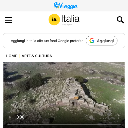
QUESTO
SITO
CONTRIBUISCE
ALL’AUDIENCE
DI
Aggiungi
Aggiungi
InItalia
alle tue fonti Google preferite
HOME
ARTE & CULTURA