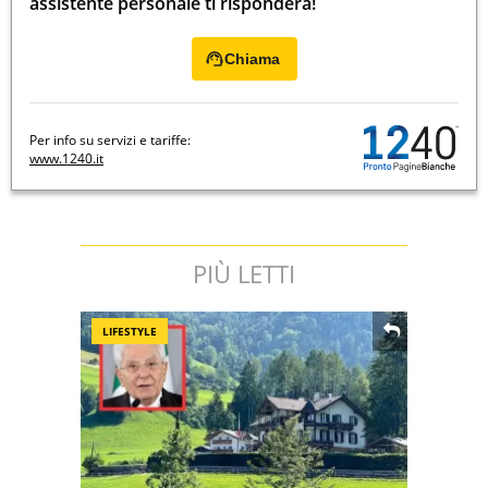
assistente personale ti risponderà!
Chiama
Per info su servizi e tariffe:
www.1240.it
PIÙ LETTI
LIFESTYLE