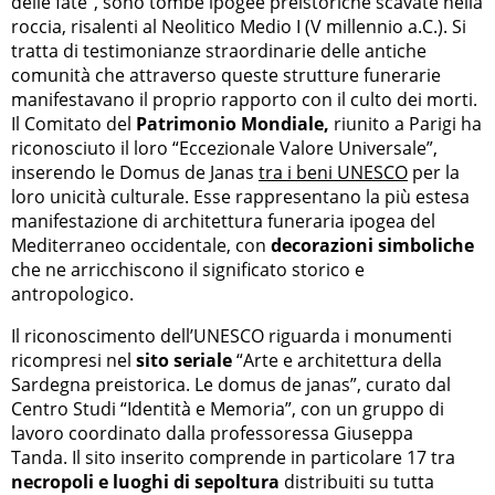
delle fate”, sono tombe ipogee preistoriche scavate nella
roccia, risalenti al Neolitico Medio I (V millennio a.C.). Si
tratta di testimonianze straordinarie delle antiche
comunità che attraverso queste strutture funerarie
manifestavano il proprio rapporto con il culto dei morti.
Il Comitato del
Patrimonio Mondiale,
riunito a Parigi ha
riconosciuto il loro “Eccezionale Valore Universale”,
inserendo le Domus de Janas
tra i beni UNESCO
per la
loro unicità culturale. Esse rappresentano la più estesa
manifestazione di architettura funeraria ipogea del
Mediterraneo occidentale, con
decorazioni simboliche
che ne arricchiscono il significato storico e
antropologico.
Il riconoscimento dell’UNESCO riguarda i monumenti
ricompresi nel
sito seriale
“Arte e architettura della
Sardegna preistorica. Le domus de janas”, curato dal
Centro Studi “Identità e Memoria”, con un gruppo di
lavoro coordinato dalla professoressa Giuseppa
Tanda. Il sito inserito comprende in particolare 17 tra
necropoli e luoghi di sepoltura
distribuiti su tutta