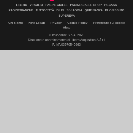
LIBERO
VIRGILIO
PAGINEGIALLE
PAGINEGIALLE SHOP
PGCASA
PAGINEBIANCHE
TUTTOCITTÀ
DILEI
SIVIAGGIA
QUIFINANZA
BUONISSIMO
SUPEREVA
Chi siamo
Note Legali
Privacy
Cookie Policy
Preferenze sui cookie
Aiuto
© Italiaonline S.p.A. 2026
Direzione e coordinamento di Libero Acquisition S.á r.l.
P. IVA 03970540963