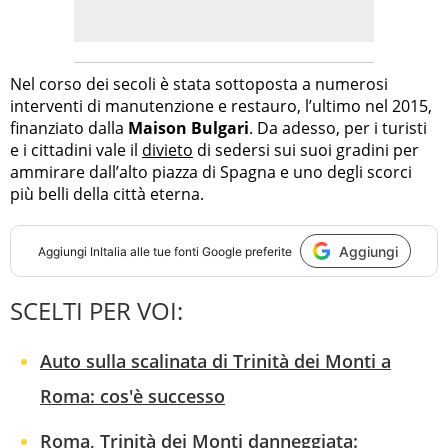
Nel corso dei secoli è stata sottoposta a numerosi
interventi di manutenzione e restauro, l’ultimo nel 2015,
finanziato dalla
Maison Bulgari
. Da adesso, per i turisti
e i cittadini vale il
divieto
di sedersi sui suoi gradini per
ammirare dall’alto piazza di Spagna e uno degli scorci
più belli della città eterna.
Aggiungi
Aggiungi
InItalia
alle tue fonti Google preferite
SCELTI PER VOI:
Auto sulla scalinata di Trinità dei Monti a
Roma: cos'è successo
Roma, Trinità dei Monti danneggiata: