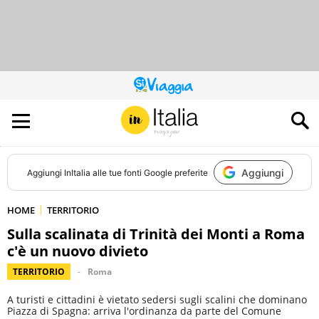
QUESTO
SITO
CONTRIBUISCE
ALL’AUDIENCE
DI
Aggiungi
Aggiungi
InItalia
alle tue fonti Google preferite
HOME
TERRITORIO
Sulla scalinata di Trinità dei Monti a Roma
c'è un nuovo divieto
TERRITORIO
Roma
A turisti e cittadini è vietato sedersi sugli scalini che dominano
Piazza di Spagna: arriva l'ordinanza da parte del Comune