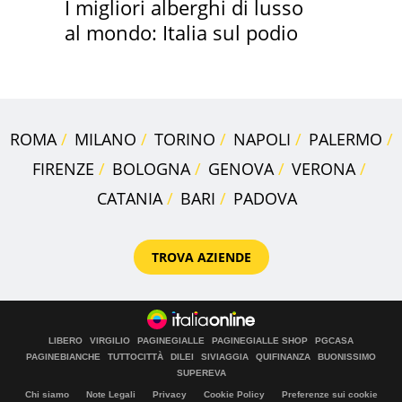
I migliori alberghi di lusso
al mondo: Italia sul podio
ROMA
MILANO
TORINO
NAPOLI
PALERMO
FIRENZE
BOLOGNA
GENOVA
VERONA
CATANIA
BARI
PADOVA
TROVA AZIENDE
LIBERO
VIRGILIO
PAGINEGIALLE
PAGINEGIALLE SHOP
PGCASA
PAGINEBIANCHE
TUTTOCITTÀ
DILEI
SIVIAGGIA
QUIFINANZA
BUONISSIMO
SUPEREVA
Chi siamo
Note Legali
Privacy
Cookie Policy
Preferenze sui cookie