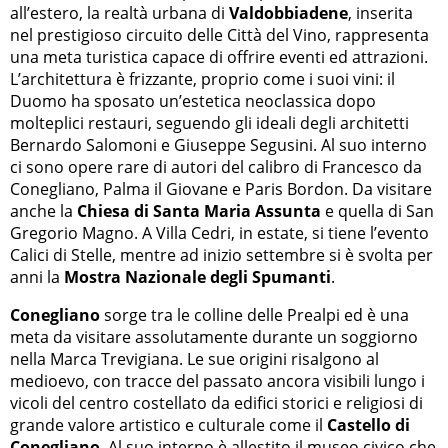
all’estero, la realtà urbana di
Valdobbiadene
, inserita
nel prestigioso circuito delle Città del Vino, rappresenta
una meta turistica capace di offrire eventi ed attrazioni.
L’architettura è frizzante, proprio come i suoi vini: il
Duomo ha sposato un’estetica neoclassica dopo
molteplici restauri, seguendo gli ideali degli architetti
Bernardo Salomoni e Giuseppe Segusini. Al suo interno
ci sono opere rare di autori del calibro di Francesco da
Conegliano, Palma il Giovane e Paris Bordon. Da visitare
anche la
Chiesa di Santa Maria Assunta
e quella di San
Gregorio Magno. A Villa Cedri, in estate, si tiene l’evento
Calici di Stelle, mentre ad inizio settembre si è svolta per
anni la
Mostra Nazionale degli Spumanti
.
Conegliano
sorge tra le colline delle Prealpi ed è una
meta da visitare assolutamente durante un soggiorno
nella Marca Trevigiana. Le sue origini risalgono al
medioevo, con tracce del passato ancora visibili lungo i
vicoli del centro costellato da edifici storici e religiosi di
grande valore artistico e culturale come il
Castello di
Conegliano
. Al suo interno è allestito il museo civico che