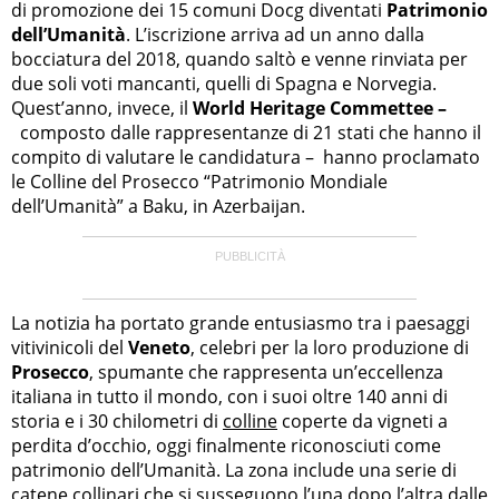
di promozione dei 15 comuni Docg diventati
Patrimonio
dell’Umanità
. L’iscrizione arriva ad un anno dalla
bocciatura del 2018, quando saltò e venne rinviata per
due soli voti mancanti, quelli di Spagna e Norvegia.
Quest’anno, invece, il
World Heritage Commettee –
composto dalle rappresentanze di 21 stati che hanno il
compito di valutare le candidatura – hanno proclamato
le Colline del Prosecco “Patrimonio Mondiale
dell’Umanità” a Baku, in Azerbaijan.
La notizia ha portato grande entusiasmo tra i paesaggi
vitivinicoli del
Veneto
, celebri per la loro produzione di
Prosecco
, spumante che rappresenta un’eccellenza
italiana in tutto il mondo, con i suoi oltre 140 anni di
storia e i 30 chilometri di
colline
coperte da vigneti a
perdita d’occhio, oggi finalmente riconosciuti come
patrimonio dell’Umanità. La zona include una serie di
catene collinari che si susseguono l’una dopo l’altra dalle