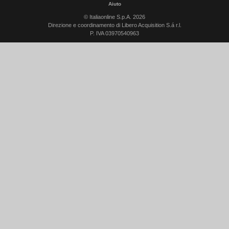
Aiuto
© Italiaonline S.p.A. 2026
Direzione e coordinamento di Libero Acquisition S.á r.l.
P. IVA 03970540963