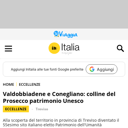
QUESTO
SITO
CONTRIBUISCE
ALL’AUDIENCE
DI
Aggiungi
Aggiungi
InItalia
alle tue fonti Google preferite
HOME
ECCELLENZE
Valdobbiadene e Conegliano: colline del
Prosecco patrimonio Unesco
ECCELLENZE
Treviso
Alla scoperta del territorio in provincia di Treviso diventato il
55esimo sito italiano eletto Patrimonio dell'Umanità