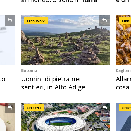
scap
TERRITORIO
TERRI
Bolzano
Cagliari
to,
Uomini di pietra nei
Alla
sentieri, in Alto Adige
cosa
scatta l'allarme
perc
LIFESTYLE
LIFES