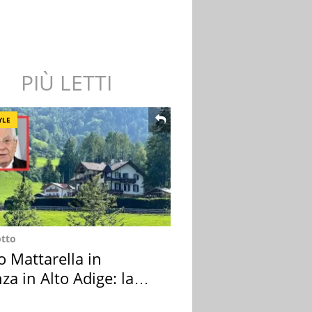
PIÙ LETTI
YLE
otto
o Mattarella in
za in Alto Adige: la
ion scelta