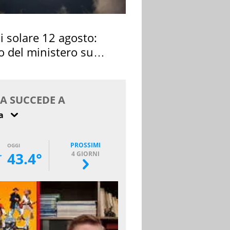
si solare 12 agosto:
o del ministero su
 osservarla