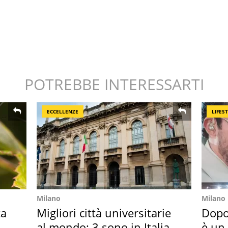
POTREBBE INTERESSARTI
ECCELLENZE
LIFES
Milano
Milano
ta
Migliori città universitarie
Dopo
al mondo: 3 sono in Italia
è un