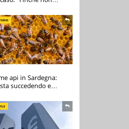
pa il morto"
TORIO
rme api in Sardegna:
 sta succedendo e
hé
TYLE