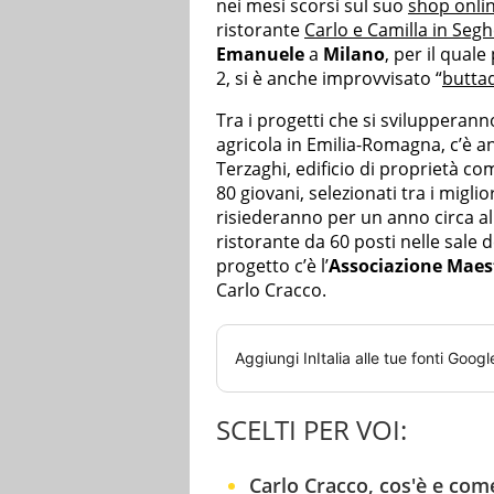
nei mesi scorsi sul suo
shop onli
ristorante
Carlo e Camilla in Segh
Emanuele
a
Milano
, per il quale
2, si è anche improvvisato “
butta
Tra i progetti che si svilupperanno
agricola in Emilia-Romagna, c’è a
Terzaghi, edificio di proprietà c
80 giovani, selezionati tra i miglio
risiederanno per un anno circa al 
ristorante da 60 posti nelle sale d
progetto c’è l’
Associazione Maes
Carlo Cracco.
Aggiungi
InItalia
alle tue fonti Googl
SCELTI PER VOI:
Carlo Cracco, cos'è e com