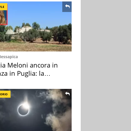
YLE
Messapica
ia Meloni ancora in
za in Puglia: la
ion scelta
TORIO