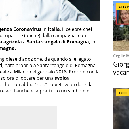
LIFEST
enza Coronavirus
in
Italia
, il celebre chef
di ripartire (anche) dalla campagna, con il
 agricola
a
Santarcangelo di Romagna
, in
omagna
.
Ceglie 
ngiolese d’adozione, da quando si è legato
Giorg
i
, nata proprio a Santarcangelo di Romagna.
vacan
Reale a Milano nel gennaio 2018. Proprio con la
iso ora di optare per una
svolta
locat
 che non abbia “solo” l’obiettivo di dare da
resenti anche e soprattutto un simbolo di
TERRI