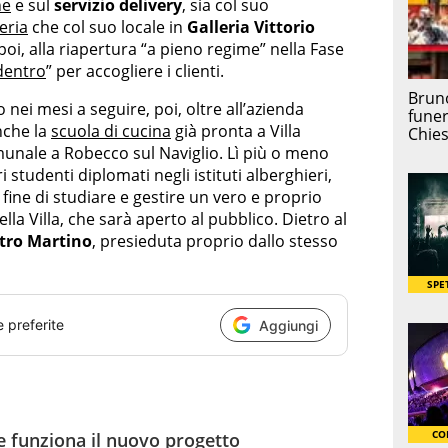
ne
e sul
servizio delivery
, sia col suo
eria
che col suo locale in
Galleria Vittorio
 poi, alla riapertura “a pieno regime” nella Fase
dentro
” per accogliere i clienti.
 nei mesi a seguire, poi, oltre all’azienda
nche la
scuola di cucina
già pronta a Villa
omunale a Robecco sul Naviglio. Lì più o meno
ri studenti diplomati negli istituti alberghieri,
fine di studiare e gestire un vero e proprio
ella Villa, che sarà aperto al pubblico. Dietro al
tro Martino
, presieduta proprio dallo stesso
e preferite
Aggiungi
e funziona il nuovo progetto