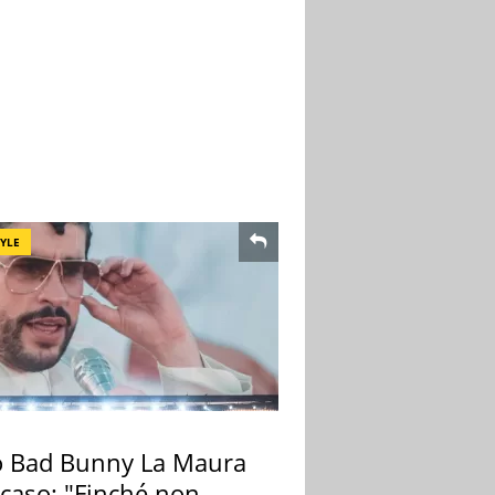
TYLE
 Bad Bunny La Maura
 caso: "Finché non