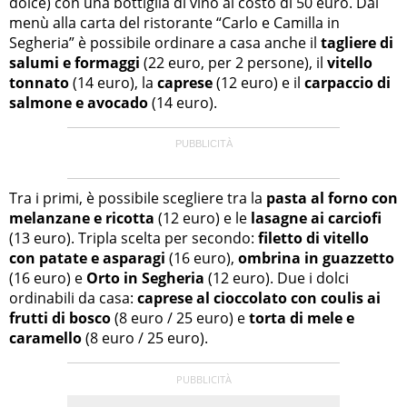
dolce) con una bottiglia di vino al costo di 50 euro. Dal
menù alla carta del ristorante “Carlo e Camilla in
Segheria” è possibile ordinare a casa anche il
tagliere di
salumi e formaggi
(22 euro, per 2 persone), il
vitello
tonnato
(14 euro), la
caprese
(12 euro) e il
carpaccio di
salmone e avocado
(14 euro).
Tra i primi, è possibile scegliere tra la
pasta al forno con
melanzane e ricotta
(12 euro) e le
lasagne ai carciofi
(13 euro). Tripla scelta per secondo:
filetto di vitello
con patate e asparagi
(16 euro),
ombrina in guazzetto
(16 euro) e
Orto in Segheria
(12 euro). Due i dolci
ordinabili da casa:
caprese al cioccolato con coulis ai
frutti di bosco
(8 euro / 25 euro) e
torta di mele e
caramello
(8 euro / 25 euro).