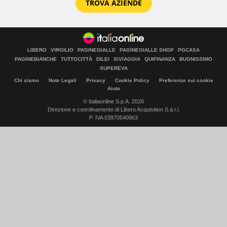
TROVA AZIENDE
LIBERO
VIRGILIO
PAGINEGIALLE
PAGINEGIALLE SHOP
PGCASA
PAGINEBIANCHE
TUTTOCITTÀ
DILEI
SIVIAGGIA
QUIFINANZA
BUONISSIMO
SUPEREVA
Chi siamo
Note Legali
Privacy
Cookie Policy
Preferenze sui cookie
Aiuto
© Italiaonline S.p.A. 2026
Direzione e coordinamento di Libero Acquisition S.á r.l.
P. IVA 03970540963