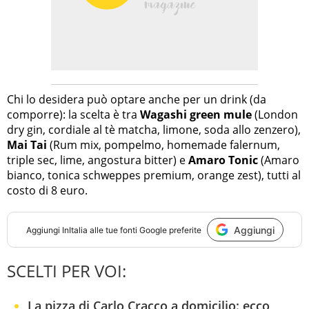
Chi lo desidera può optare anche per un drink (da
comporre): la scelta è tra
Wagashi green mule
(London
dry gin, cordiale al tè matcha, limone, soda allo zenzero),
Mai Tai
(Rum mix, pompelmo, homemade falernum,
triple sec, lime, angostura bitter) e
Amaro Tonic
(Amaro
bianco, tonica schweppes premium, orange zest), tutti al
costo di 8 euro.
Aggiungi
Aggiungi
InItalia
alle tue fonti Google preferite
SCELTI PER VOI:
La pizza di Carlo Cracco a domicilio: ecco