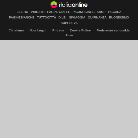
LIBERO
VIRGILIO
PAGINEGIALLE
PAGINEGIALLE SHOP
PGCASA
PAGINEBIANCHE
TUTTOCITTÀ
DILEI
SIVIAGGIA
QUIFINANZA
BUONISSIMO
SUPEREVA
Chi siamo
Note Legali
Privacy
Cookie Policy
Preferenze sui cookie
Aiuto
© Italiaonline S.p.A. 2026
Direzione e coordinamento di Libero Acquisition S.á r.l.
P. IVA 03970540963