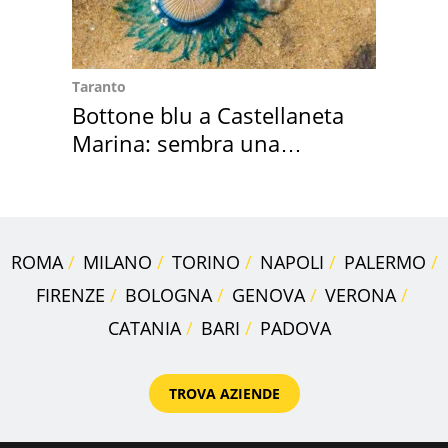
Taranto
Bottone blu a Castellaneta
Marina: sembra una
medusa ma non lo è
ROMA
MILANO
TORINO
NAPOLI
PALERMO
FIRENZE
BOLOGNA
GENOVA
VERONA
CATANIA
BARI
PADOVA
TROVA AZIENDE