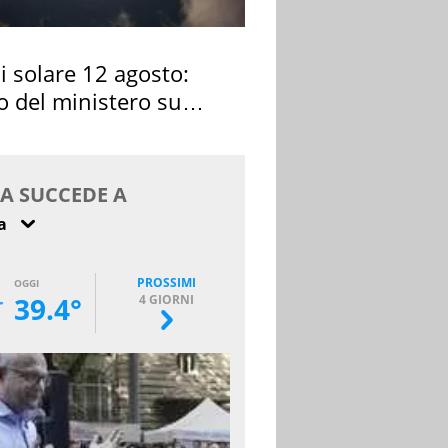
si solare 12 agosto:
o del ministero su
 osservarla