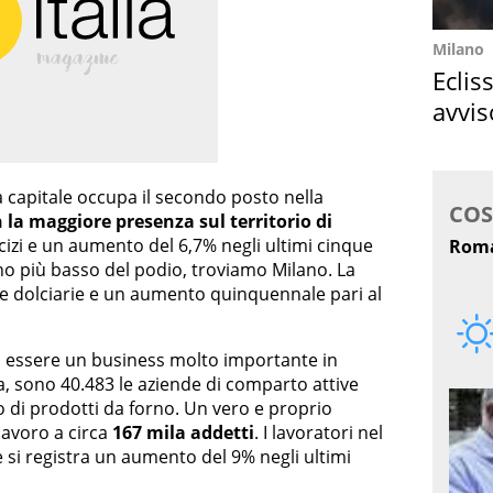
Milano
Eclis
avvis
come
La capitale occupa il secondo posto nella
on la maggiore presenza sul territorio di
izi e un aumento del 6,7% negli ultimi cinque
ino più basso del podio, troviamo Milano. La
e dolciarie e un aumento quinquennale pari al
 essere un business molto importante in
sola, sono 40.483 le aziende di comparto attive
 di prodotti da forno. Un vero e proprio
lavoro a circa
167 mila addetti
. I lavoratori nel
e si registra un aumento del 9% negli ultimi