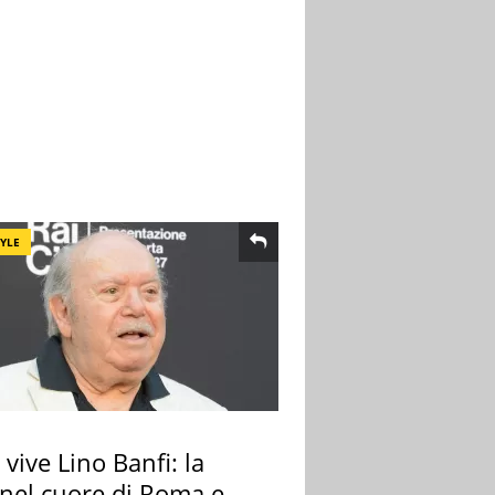
TYLE
vive Lino Banfi: la
nel cuore di Roma e i