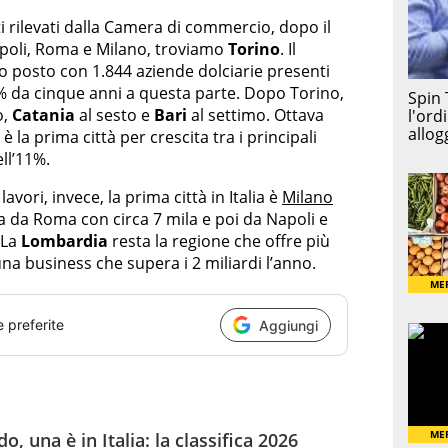
ati rilevati dalla Camera di commercio, dopo il
poli, Roma e Milano, troviamo
Torino
. Il
 posto con 1.844 aziende dolciarie presenti
5% da cinque anni a questa parte. Dopo Torino,
o,
Catania
al sesto e
Bari
al settimo. Ottava
è la prima città per crescita tra i principali
ll’11%.
avori, invece, la prima città in Italia è
Milano
ta da Roma con circa 7 mila e poi da Napoli e
 La
Lombardia
resta la regione che offre più
una business che supera i 2 miliardi l’anno.
e preferite
Aggiungi
, una è in Italia: la classifica 2026