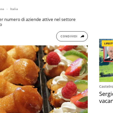
ano
Italia
r numero di aziende attive nel settore
no
CONDIVIDI
LIFEST
Castelr
Sergi
vacan
locat