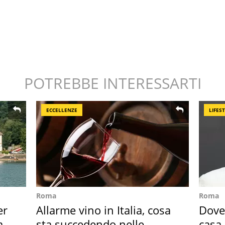
POTREBBE INTERESSARTI
ECCELLENZE
LIFES
Roma
Roma
er
Allarme vino in Italia, cosa
Dove 
ata
sta succedendo nelle
casa 