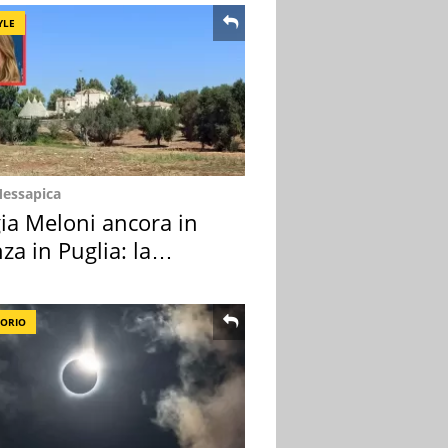
YLE
Messapica
ia Meloni ancora in
za in Puglia: la
ion scelta
TORIO