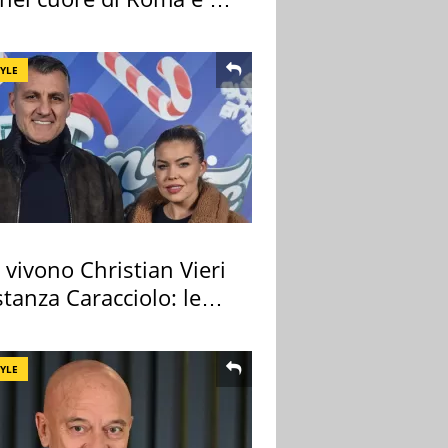
cimeli
TYLE
vivono Christian Vieri
tanza Caracciolo: le
case
TYLE