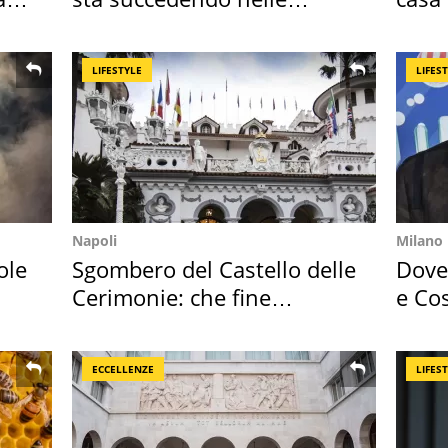
nostre cantine
suoi 
LIFESTYLE
LIFES
Napoli
Milano
ole
Sgombero del Castello delle
Dove 
Cerimonie: che fine
e Cos
faranno i mobili
loro 
ECCELLENZE
LIFES