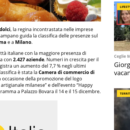
LIFEST
dolci
, la regina incontrastata nelle imprese
campano guida la classifica delle presenze sul
ma
e a
Milano
.
ittà italiane con la maggiore presenza di
Ceglie 
ta con
2.427 aziende
. Numeri in crescita per il
Giorg
istra un aumento del 7,7 % negli ultimi
vacan
lassifica è stata la
Camera di commercio di
in occasione della promozione del logo
locat
e artigianale milanese” e dell’evento “Happy
ramma a Palazzo Bovara il 14 e il 15 dicembre.
TERRI