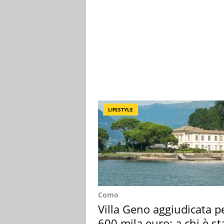
LIFESTYLE
Como
Villa Geno aggiudicata p
600 mila euro: a chi è st