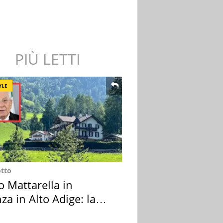
PIÙ LETTI
YLE
otto
o Mattarella in
za in Alto Adige: la
ion scelta