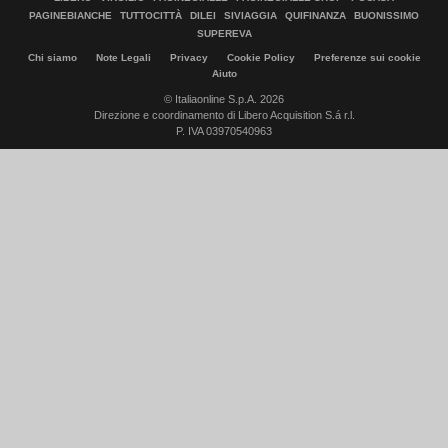
PAGINEBIANCHE
TUTTOCITTÀ
DILEI
SIVIAGGIA
QUIFINANZA
BUONISSIMO
SUPEREVA
Chi siamo
Note Legali
Privacy
Cookie Policy
Preferenze sui cookie
Aiuto
© Italiaonline S.p.A. 2026
Direzione e coordinamento di Libero Acquisition S.á r.l.
P. IVA 03970540963