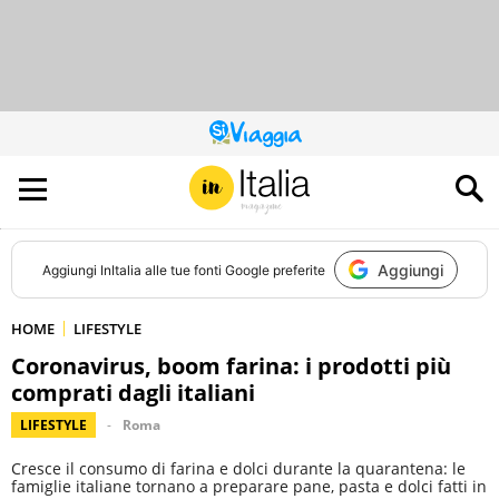
QUESTO
SITO
CONTRIBUISCE
ALL’AUDIENCE
DI
Aggiungi
Aggiungi
InItalia
alle tue fonti Google preferite
HOME
LIFESTYLE
Coronavirus, boom farina: i prodotti più
comprati dagli italiani
LIFESTYLE
Roma
Cresce il consumo di farina e dolci durante la quarantena: le
famiglie italiane tornano a preparare pane, pasta e dolci fatti in