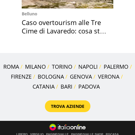
Belluno
Caso overtourism alle Tre
Cime di Lavaredo: cosa sta
succedendo
ROMA
MILANO
TORINO
NAPOLI
PALERMO
FIRENZE
BOLOGNA
GENOVA
VERONA
CATANIA
BARI
PADOVA
TROVA AZIENDE
LIBERO
VIRGILIO
PAGINEGIALLE
PAGINEGIALLE SHOP
PGCASA