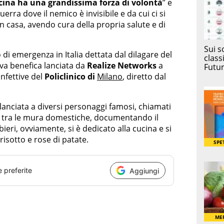
cina ha una grandissima forza di volontà
” e
erra dove il nemico è invisibile e da cui ci si
 casa, avendo cura della propria salute e di
 di emergenza in Italia dettata dal dilagare del
tiva benefica lanciata da
Realize Networks
a
Infettive del
Policlinico di
Milano
, diretto dal
lanciata a diversi personaggi famosi, chiamati
ine tra le mura domestiche, documentando il
bieri, ovviamente, si è dedicato alla cucina e si
risotto e rose di patate.
e preferite
Aggiungi