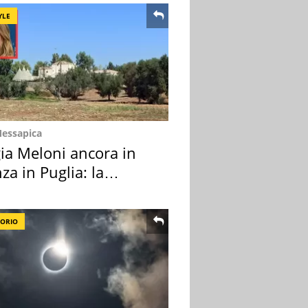
YLE
Messapica
ia Meloni ancora in
za in Puglia: la
ion scelta
TORIO