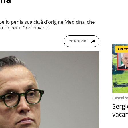
ello per la sua città d'origine Medicina, che
nto per il Coronavirus
CONDIVIDI
LIFEST
Castelr
Sergi
vacan
locat