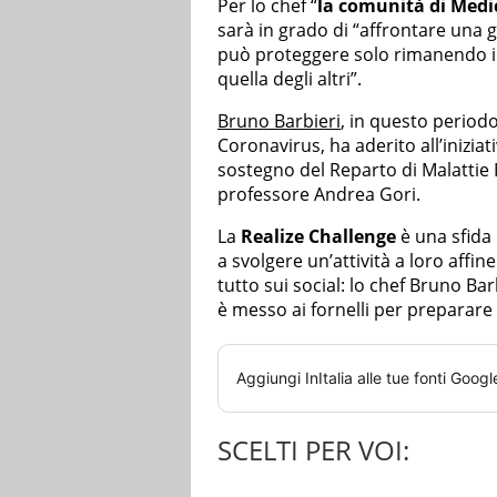
Per lo chef “
la comunità di Medi
sarà in grado di “affrontare una gu
può proteggere solo rimanendo in
quella degli altri”.
Bruno Barbieri
, in questo periodo
Coronavirus, ha aderito all’inizia
sostegno del Reparto di Malattie 
professore Andrea Gori.
La
Realize Challenge
è una sfida 
a svolgere un’attività a loro aff
tutto sui social: lo chef Bruno Bar
è messo ai fornelli per preparare 
Aggiungi
InItalia
alle tue fonti Googl
SCELTI PER VOI: