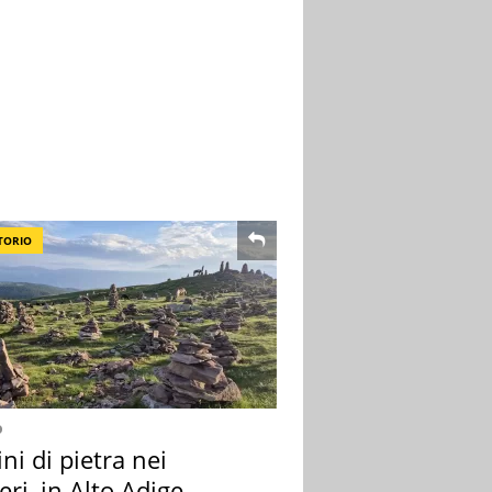
TORIO
o
i di pietra nei
eri, in Alto Adige