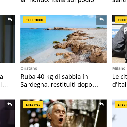
scatt
TERRITORIO
TERRI
Oristano
Milano
Ha
Ruba 40 kg di sabbia in
Le ci
l
Sardegna, restituiti dopo
d'Ita
50 anni
crimi
LIFESTYLE
LIFES