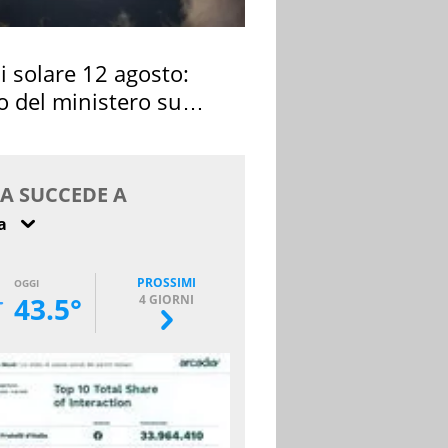
si solare 12 agosto:
o del ministero su
 osservarla