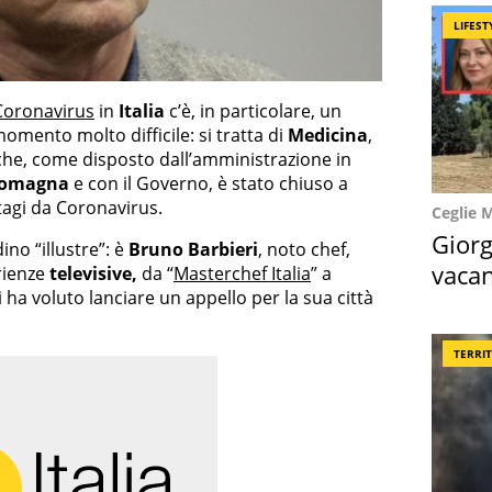
LIFEST
Coronavirus
in
Italia
c’è, in particolare, un
mento molto difficile: si tratta di
Medicina
,
he, come disposto dall’amministrazione in
Romagna
e con il Governo, è stato chiuso a
tagi da Coronavirus.
Ceglie 
Giorg
no “illustre”: è
Bruno Barbieri
, noto chef,
vacan
rienze
televisive,
da “
Masterchef Italia
” a
i ha voluto lanciare un appello per la sua città
locat
TERRI