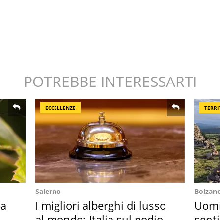
POTREBBE INTERESSARTI
ECCELLENZE
TERRI
Salerno
Bolzan
ta
I migliori alberghi di lusso
Uomin
al mondo: Italia sul podio
senti