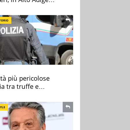
a l'allarme
TORIO
ttà più pericolose
lia tra truffe e
nalità
TYLE