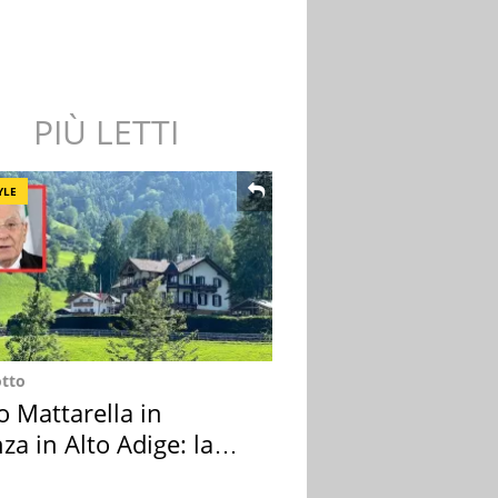
PIÙ LETTI
YLE
otto
o Mattarella in
za in Alto Adige: la
ion scelta