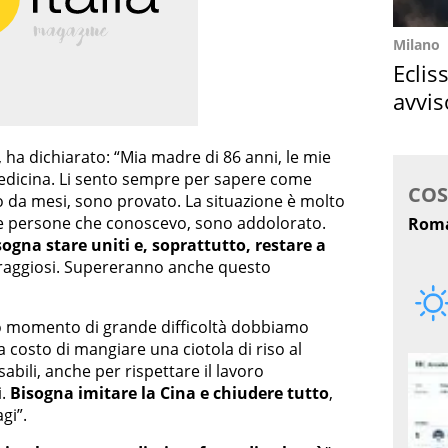
Milano
Eclis
avvis
come
’, ha dichiarato: “Mia madre di 86 anni, le mie
a Medicina. Li sento sempre per sapere come
o da mesi, sono provato. La situazione è molto
te persone che conoscevo, sono addolorato.
sogna stare uniti e, soprattutto, restare a
coraggiosi. Supereranno anche questo
to momento di grande difficoltà dobbiamo
a costo di mangiare una ciotola di riso al
ili, anche per rispettare il lavoro
i.
Bisogna imitare la Cina e chiudere tutto
,
gi”.