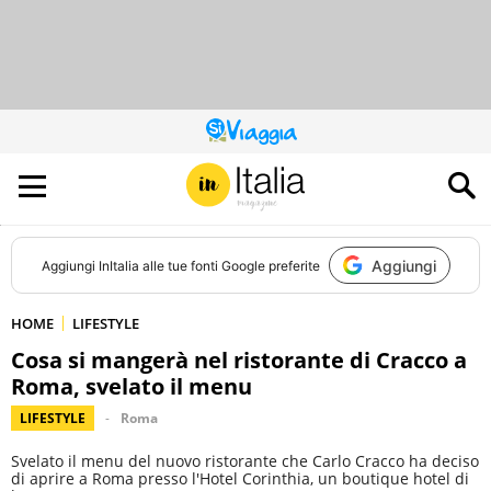
QUESTO
SITO
CONTRIBUISCE
ALL’AUDIENCE
DI
Aggiungi
Aggiungi
InItalia
alle tue fonti Google preferite
HOME
LIFESTYLE
Cosa si mangerà nel ristorante di Cracco a
Roma, svelato il menu
LIFESTYLE
Roma
Svelato il menu del nuovo ristorante che Carlo Cracco ha deciso
di aprire a Roma presso l'Hotel Corinthia, un boutique hotel di