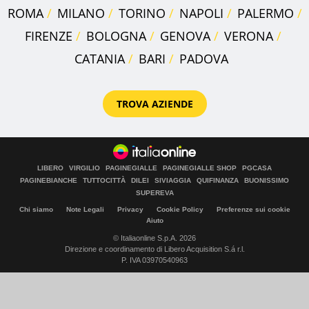
ROMA
MILANO
TORINO
NAPOLI
PALERMO
FIRENZE
BOLOGNA
GENOVA
VERONA
CATANIA
BARI
PADOVA
TROVA AZIENDE
LIBERO
VIRGILIO
PAGINEGIALLE
PAGINEGIALLE SHOP
PGCASA
PAGINEBIANCHE
TUTTOCITTÀ
DILEI
SIVIAGGIA
QUIFINANZA
BUONISSIMO
SUPEREVA
Chi siamo
Note Legali
Privacy
Cookie Policy
Preferenze sui cookie
Aiuto
© Italiaonline S.p.A. 2026
Direzione e coordinamento di Libero Acquisition S.á r.l.
P. IVA 03970540963