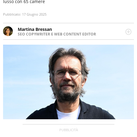
lusso con 65 camere
Pubblicato:
17 Giugno 2025
Martina Bressan
SEO COPYWRITER E WEB CONTENT EDITOR
Appassionata di viaggi, di trail running e di yoga, ama
scoprire nuovi posti e nuove culture. Curiosa,
determinata e intraprendente adora leggere ma
soprattutto scrivere.