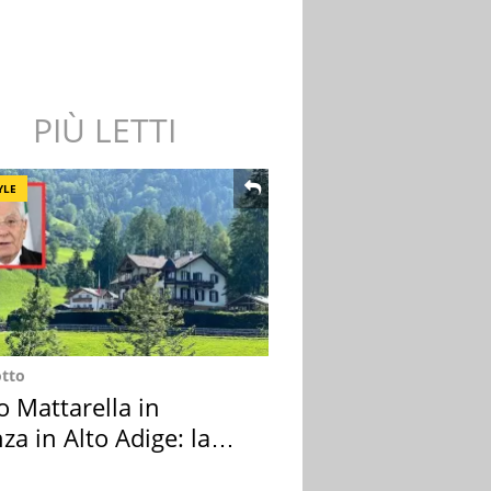
PIÙ LETTI
YLE
otto
o Mattarella in
za in Alto Adige: la
ion scelta