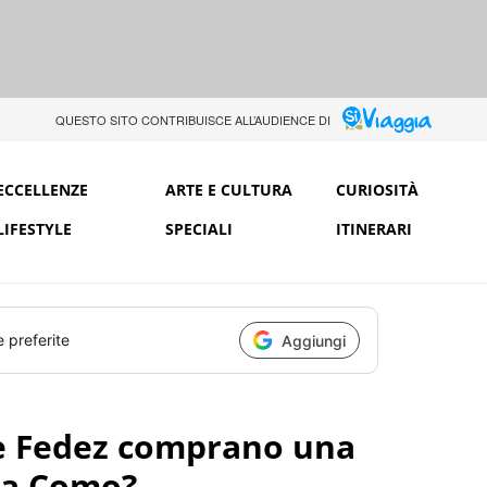
QUESTO SITO CONTRIBUISCE ALL’AUDIENCE DI
ECCELLENZE
ARTE E CULTURA
CURIOSITÀ
LIFESTYLE
SPECIALI
ITINERARI
e preferite
Aggiungi
 e Fedez comprano una
i a Como?