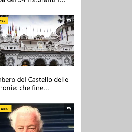
TYLE
bero del Castello delle
monie: che fine
no i mobili
TORIO