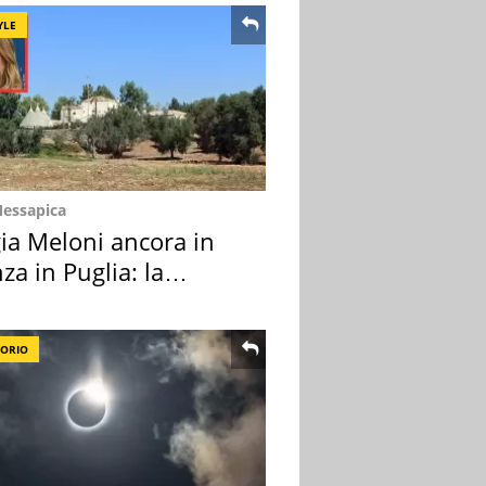
YLE
Messapica
ia Meloni ancora in
za in Puglia: la
ion scelta
TORIO