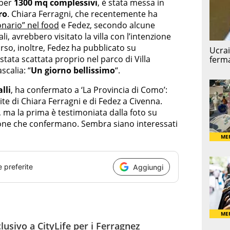
per
1300 mq complessivi
, è stata messa in
ro
. Chiara Ferragni, che recentemente ha
onario” nel food
e Fedez, secondo alcune
i, avrebbero visitato la villa con l’intenzione
orso, inoltre, Fedez ha pubblicato su
tata scattata proprio nel parco di Villa
calia: “
Un giorno bellissimo
“.
lli
, ha confermato a ‘La Provincia di Como’:
site di Chiara Ferragni e di Fedez a Civenna.
 ma la prima è testimoniata dalla foto su
one che confermano. Sembra siano interessati
e preferite
Aggiungi
usivo a CityLife per i Ferragnez