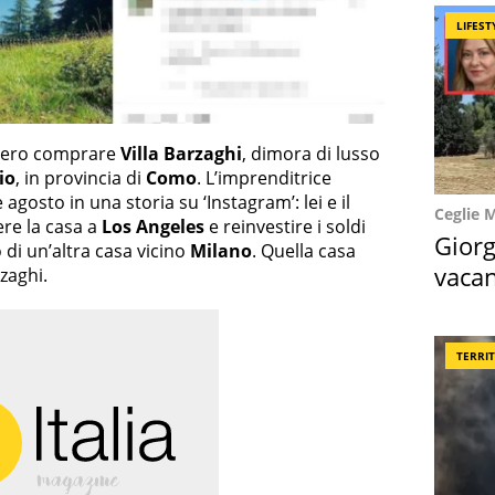
LIFEST
ero comprare
Villa Barzaghi
, dimora di lusso
io
, in provincia di
Como
. L’imprenditrice
 agosto in una storia su ‘Instagram’: lei e il
Ceglie 
ere la casa a
Los Angeles
e reinvestire i soldi
Giorg
o di un’altra casa vicino
Milano
. Quella casa
vacan
zaghi.
locat
TERRI