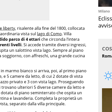
Milano
Eclis
avvis
le liberty
, risalente alla fine del 1800, collocata
come
raordinaria vista sul
lago di Como
. Villa
ido parco di 4 ettari
che circonda l’intera
renti livelli
. Si accede tramite diversi ingressi,
spita un salottino vista lago. Sempre al piano
ti a soggiorno, con affreschi, una grande cucina
in marmo bianco si arriva, poi, al primo piano
e, e 5 camere da letto, di cui 2 dotate di vista
rrazzo privato e 3 con vista lago. Proseguendo
i trovano ulteriori 5 diverse camere da letto e
a è dotata di piano seminterrato che ospita un
antina e lavanderia. Completa la proprietà un
vista, separato dalla villa principale.