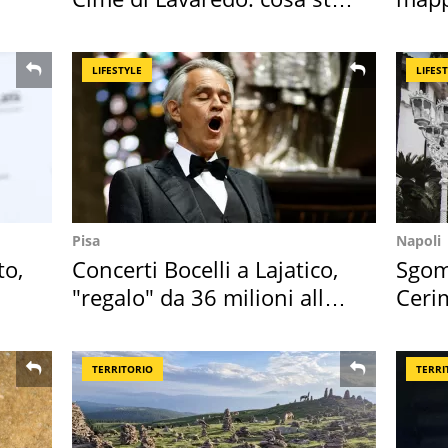
succedendo
Italia
LIFESTYLE
LIFES
Pisa
Napoli
to,
Concerti Bocelli a Lajatico,
Sgom
"regalo" da 36 milioni alla
Ceri
Toscana
faran
TERRITORIO
TERRI