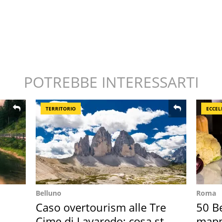
POTREBBE INTERESSARTI
TERRITORIO
ECCEL
Belluno
Roma
Caso overtourism alle Tre
50 Be
Cime di Lavaredo: cosa sta
mappa