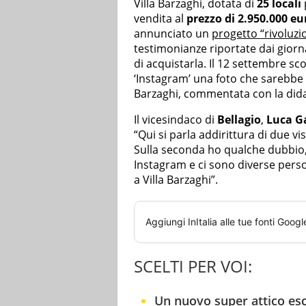
Villa Barzaghi, dotata di
25 locali
vendita al
prezzo di 2.950.000 eu
annunciato un
progetto “rivoluzi
testimonianze riportate dai giornal
di acquistarla. Il 12 settembre sc
‘Instagram’ una foto che sarebbe s
Barzaghi, commentata con la didas
Il vicesindaco di
Bellagio
,
Luca Ga
“Qui si parla addirittura di due vi
Sulla seconda ho qualche dubbio,
Instagram e ci sono diverse pers
a Villa Barzaghi”.
Aggiungi
InItalia
alle tue fonti Googl
SCELTI PER VOI:
Un nuovo super attico escl