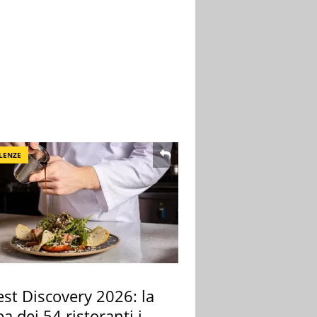
LENZE
st Discovery 2026: la
 dei 54 ristoranti in