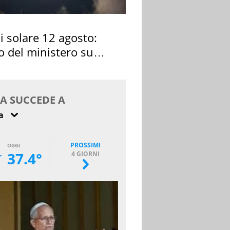
si solare 12 agosto:
o del ministero su
 osservarla