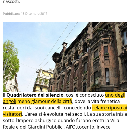
nascosti.
Pubblicato:
15 Dicembre 2017
Il
Quadrilatero del silenzio
, così è conosciuto
uno degli
angoli
meno glamour della città
, dove la vita frenetica
resta fuori dai suoi cancelli, concedendo
relax e riposo ai
visitatori
. L’area si è evoluta nei secoli. La sua storia inizia
sotto l’Impero asburgico quando furono eretti la Villa
Reale e dei Giardini Pubblici. All’Ottocento, invece