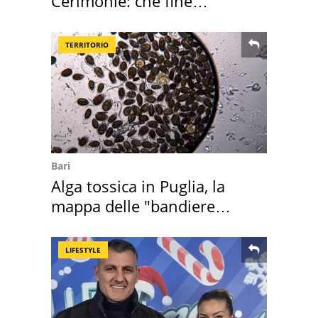
Cerimonie: che fine
faranno i mobili
TERRITORIO
Bari
Alga tossica in Puglia, la
mappa delle "bandiere
rosse"
LIFESTYLE