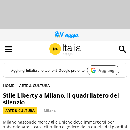
QUESTO
SITO
CONTRIBUISCE
ALL’AUDIENCE
DI
Aggiungi
Aggiungi
InItalia
alle tue fonti Google preferite
HOME
ARTE & CULTURA
Stile Liberty a Milano, il quadrilatero del
silenzio
ARTE & CULTURA
Milano
Milano nasconde meraviglie uniche dove immergersi per
abbandonare il caos cittadino e godere della quiete dei giardini