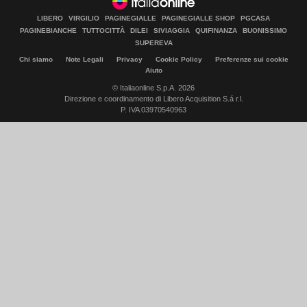
LIBERO
VIRGILIO
PAGINEGIALLE
PAGINEGIALLE SHOP
PGCASA
PAGINEBIANCHE
TUTTOCITTÀ
DILEI
SIVIAGGIA
QUIFINANZA
BUONISSIMO
SUPEREVA
Chi siamo
Note Legali
Privacy
Cookie Policy
Preferenze sui cookie
Aiuto
© Italiaonline S.p.A. 2026
Direzione e coordinamento di Libero Acquisition S.á r.l.
P. IVA 03970540963