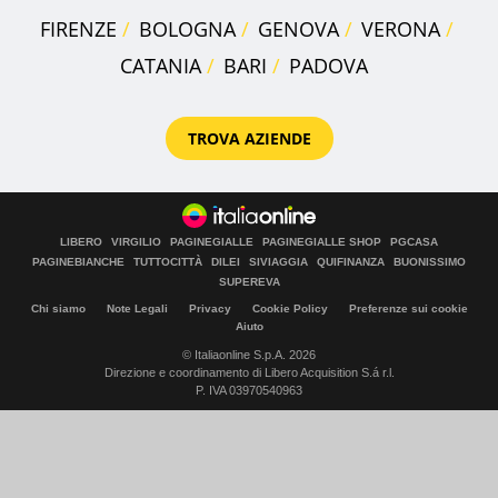
FIRENZE
BOLOGNA
GENOVA
VERONA
CATANIA
BARI
PADOVA
TROVA AZIENDE
LIBERO
VIRGILIO
PAGINEGIALLE
PAGINEGIALLE SHOP
PGCASA
PAGINEBIANCHE
TUTTOCITTÀ
DILEI
SIVIAGGIA
QUIFINANZA
BUONISSIMO
SUPEREVA
Chi siamo
Note Legali
Privacy
Cookie Policy
Preferenze sui cookie
Aiuto
© Italiaonline S.p.A. 2026
Direzione e coordinamento di Libero Acquisition S.á r.l.
P. IVA 03970540963