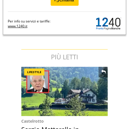
Chiama
Per info su servizi e tariffe:
www.1240.it
PIÙ LETTI
LIFESTYLE
Castelrotto