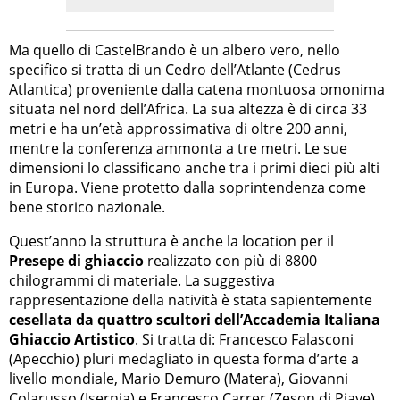
Ma quello di CastelBrando è un albero vero, nello
specifico si tratta di un Cedro dell’Atlante (Cedrus
Atlantica) proveniente dalla catena montuosa omonima
situata nel nord dell’Africa. La sua altezza è di circa 33
metri e ha un’età approssimativa di oltre 200 anni,
mentre la conferenza ammonta a tre metri. Le sue
dimensioni lo classificano anche tra i primi dieci più alti
in Europa. Viene protetto dalla soprintendenza come
bene storico nazionale.
Quest’anno la struttura è anche la location per il
Presepe di ghiaccio
realizzato con più di 8800
chilogrammi di materiale. La suggestiva
rappresentazione della natività è stata sapientemente
cesellata da quattro scultori dell’Accademia Italiana
Ghiaccio Artistico
. Si tratta di: Francesco Falasconi
(Apecchio) pluri medagliato in questa forma d’arte a
livello mondiale, Mario Demuro (Matera), Giovanni
Colarusso (Isernia) e Francesco Carrer (Zeson di Piave).