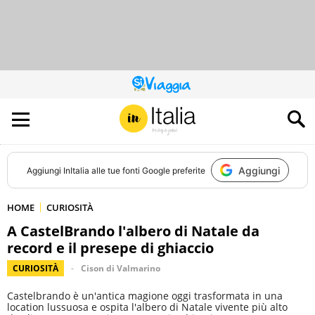
QUESTO
SITO
CONTRIBUISCE
ALL’AUDIENCE
DI
Aggiungi
Aggiungi
InItalia
alle tue fonti Google preferite
HOME
CURIOSITÀ
A CastelBrando l'albero di Natale da
record e il presepe di ghiaccio
CURIOSITÀ
Cison di Valmarino
Castelbrando è un'antica magione oggi trasformata in una
location lussuosa e ospita l'albero di Natale vivente più alto