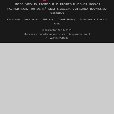
LIBERO
VIRGILIO
PAGINEGIALLE
PAGINEGIALLE SHOP
PGCASA
PAGINEBIANCHE
TUTTOCITTÀ
DILEI
SIVIAGGIA
QUIFINANZA
BUONISSIMO
SUPEREVA
Chi siamo
Note Legali
Privacy
Cookie Policy
Preferenze sui cookie
Aiuto
© Italiaonline S.p.A. 2026
Direzione e coordinamento di Libero Acquisition S.á r.l.
P. IVA 03970540963