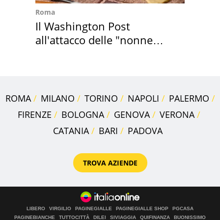
Roma
Il Washington Post
all'attacco delle "nonne
della pasta" a Roma
ROMA
MILANO
TORINO
NAPOLI
PALERMO
FIRENZE
BOLOGNA
GENOVA
VERONA
CATANIA
BARI
PADOVA
TROVA AZIENDE
LIBERO
VIRGILIO
PAGINEGIALLE
PAGINEGIALLE SHOP
PGCASA
PAGINEBIANCHE
TUTTOCITTÀ
DILEI
SIVIAGGIA
QUIFINANZA
BUONISSIMO