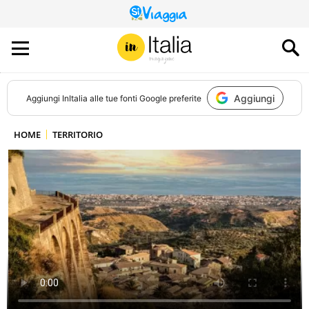
QUESTO
SITO
CONTRIBUISCE
ALL’AUDIENCE
DI
Aggiungi
Aggiungi
InItalia
alle tue fonti Google preferite
HOME
TERRITORIO