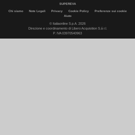
SUPEREVA
Chi siamo
Note Legali
Privacy
Cookie Policy
Preferenze sui cookie
Aiuto
© Italiaonline S.p.A. 2026
Direzione e coordinamento di Libero Acquisition S.á r.l.
P. IVA 03970540963