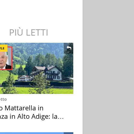
PIÙ LETTI
YLE
otto
o Mattarella in
za in Alto Adige: la
ion scelta