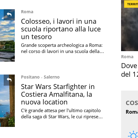
Palestina
TERRI
Roma
Colosseo, i lavori in una
scuola riportano alla luce
un tesoro
Grande scoperta archeologica a Roma:
nel corso di lavori in una scuola della
Roma
Capitale è stato riportato alla luce un
antico tesoro del Colosseo
Dove 
del 1
Positano
Salerno
Star Wars Starfighter in
Costiera Amalfitana, la
nuova location
C'è grande attesa per l'ultimo capitolo
della saga di Star Wars, le cui riprese
verranno girate (anche) in Italia: ecco la
nuova location svelata