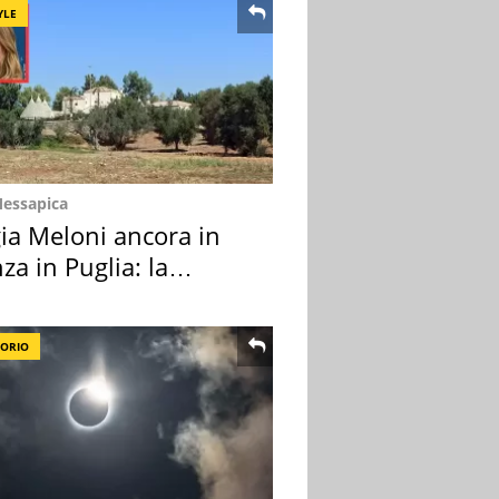
YLE
Messapica
ia Meloni ancora in
za in Puglia: la
ion scelta
TORIO