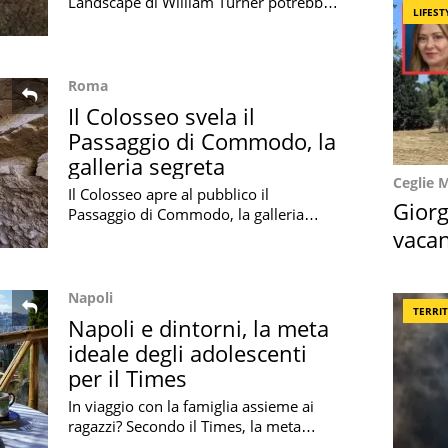
Landscape di William Turner potrebbe
LIFEST
ritrarre il Ponte del Diavolo di Blera:
ecco la nuova teoria sul quadro
Roma
Il Colosseo svela il
Passaggio di Commodo, la
galleria segreta
Ceglie 
Il Colosseo apre al pubblico il
Giorg
Passaggio di Commodo, la galleria
segreta riservata agli imperatori,
vacan
riportata alla luce dopo un accurato
locat
restauro
Napoli
TERRI
Napoli e dintorni, la meta
ideale degli adolescenti
per il Times
In viaggio con la famiglia assieme ai
ragazzi? Secondo il Times, la meta
perfetta è Napoli: scopriamo perché