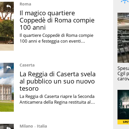
Roma
Il magico quartiere
Coppedè di Roma compie
100 anni
Il quartiere Coppedè di Roma compie
100 anni e festeggia con eventi
dedicati a architettura costume e
memoria in un luogo unico della
Capitale
Caserta
La Reggia di Caserta svela
al pubblico un suo nuovo
tesoro
La Reggia di Caserta riapre la Seconda
Anticamera della Regina restituita al
suo aspetto originario dopo un
importante intervento di restauro
Milano
Italia