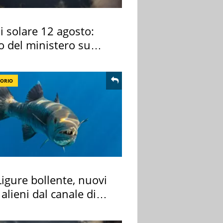
si solare 12 agosto:
o del ministero su
 osservarla
TORIO
igure bollente, nuovi
 alieni dal canale di