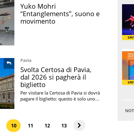
Yuko Mohri
“Entanglements”, suono e
movimento
Pavia
Svolta Certosa di Pavia,
dal 2026 si pagherà il
biglietto
Per visitare la Certosa di Pavia si dovrà
pagare il biglietto: questo è solo uno
dei cambiamenti epocali che il
monumento lombardo si prepara a
vivere.
10
11
12
13