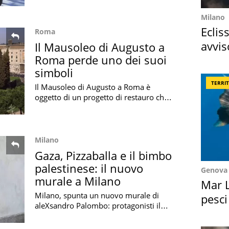
piace così tanto agli adolescenti
Milano
Eclis
Roma
avvis
Il Mausoleo di Augusto a
Roma perde uno dei suoi
come
simboli
TERRI
Il Mausoleo di Augusto a Roma è
oggetto di un progetto di restauro che
prevede anche l'abbattimento dei
cipressi considerati uno dei suoi
simboli
Milano
Gaza, Pizzaballa e il bimbo
palestinese: il nuovo
Genova
murale a Milano
Mar L
Milano, spunta un nuovo murale di
pesci
aleXsandro Palombo: protagonisti il
Suez
Cardinale Pizzaballa e un bambino con
una maglia con la bandiera della