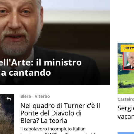
LIFEST
ll'Arte: il ministro
cia cantando
Blera
Viterbo
Castelr
Nel quadro di Turner c'è il
Sergi
Ponte del Diavolo di
vacan
Blera? La teoria
locat
Il capolavoro incompiuto Italian