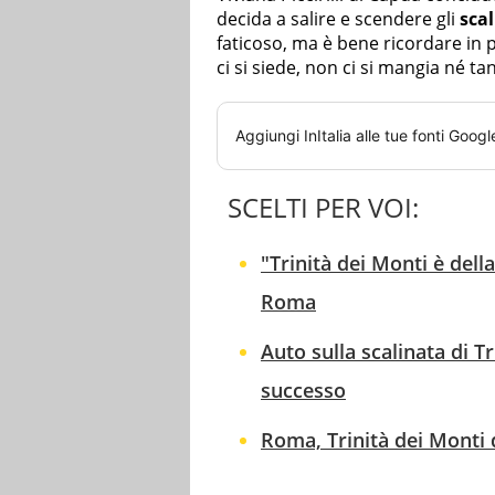
decida a salire e scendere gli
scal
faticoso, ma è bene ricordare in 
ci si siede, non ci si mangia né t
Aggiungi
InItalia
alle tue fonti Googl
SCELTI PER VOI:
"Trinità dei Monti è della
Roma
Auto sulla scalinata di T
successo
Roma, Trinità dei Monti 