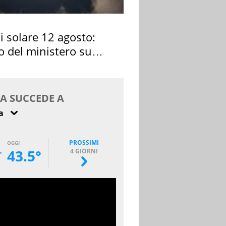
si solare 12 agosto:
o del ministero su
 osservarla