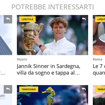
POTREBBE INTERESSARTI
LIFESTYLE
LIFES
Nuoro
Roma
Jannik Sinner in Sardegna,
Le 7 
ro
villa da sogno e tappa al
quan
discount
seco
TERRITORIO
TERRI