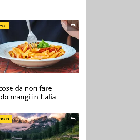
TYLE
cose da non fare
do mangi in Italia
ndo la BBC
TORIO