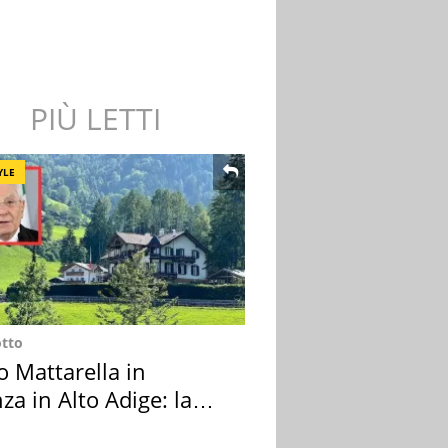
PIÙ LETTI
YLE
otto
o Mattarella in
za in Alto Adige: la
ion scelta