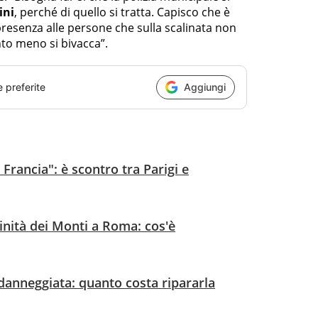
ini
, perché di quello si tratta. Capisco che è
presenza alle persone che sulla scalinata non
anto meno si bivacca”.
e preferite
Aggiungi
 Francia": è scontro tra Parigi e
rinità dei Monti a Roma: cos'è
danneggiata: quanto costa ripararla