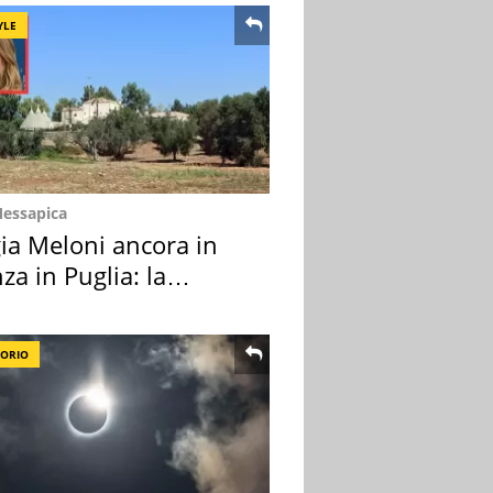
YLE
Messapica
ia Meloni ancora in
za in Puglia: la
ion scelta
TORIO