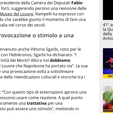
vicepresidente della Camera dei Deputati
Fabio
 forti, suggerendo persino una revisione delle
Museo del Louvre
. Rampelli ha espresso con
ndo che sarebbe giunto il momento di fare una
talia nel corso dei secoli.
provocazione o stimolo a una
tervenuto anche Vittorio Sgarbi, noto per le
o con l’Adnkronos, Sgarbi ha dichiarato: “I
rinità dei Monti? Allora noi
dobbiamo
el Louvre che Napoleone ha portato via”. Le sue
 una provocazione volta a sottolineare
delle rivendicazioni culturali e storiche tra i
 “Con questo tipo di esternazioni aprono una
i possono usare come reazione. A quel punto
icuramente una
trattativa
per una
sto può essere uno stimolo”, mettendo in