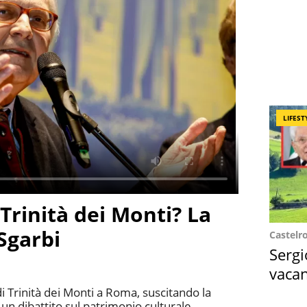
LIFEST
Trinità dei Monti? La
Sgarbi
Castelr
Sergi
vacan
locat
di Trinità dei Monti a Roma, suscitando la
 un dibattito sul patrimonio culturale