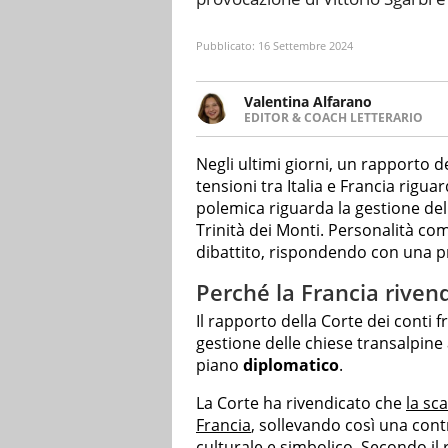
Pubblicato:
16 Settembre 2024
Valentina Alfarano
EDITOR & COACH LETTERARIO
LINKEDIN
Lavorare con le storie è la mia 
INSTAGRAM
lavoro come editor di narrativa
Negli ultimi giorni, un rapporto d
tensioni tra Italia e Francia riguar
polemica riguarda la gestione del
Trinità dei Monti. Personalità c
dibattito, rispondendo con una p
Perché la Francia rivend
Il rapporto della Corte dei conti 
gestione delle chiese transalpine
piano
diplomatico
.
La Corte ha rivendicato che
la sc
Francia
, sollevando così una cont
culturale e simbolico. Secondo i