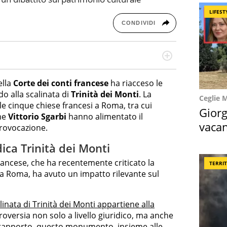
LIFEST
CONDIVIDI
missione! Specializzata in storytelling di viaggi,
 e coach di scrittura creativa.
ella
Corte dei conti francese
ha riacceso le
do alla scalinata di
Trinità dei Monti
. La
Ceglie 
le cinque chiese francesi a Roma, tra cui
Giorg
ome
Vittorio Sgarbi
hanno alimentato il
vacan
rovocazione.
locat
ica Trinità dei Monti
francese, che ha recentemente criticato la
TERRI
 a Roma, ha avuto un impatto rilevante sul
alinata di Trinità dei Monti appartiene alla
roversia non solo a livello giuridico, ma anche
l rapporto, questo monumento, insieme alle