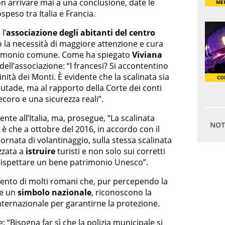
on arrivare mai a una conclusione, date le
peso tra Italia e Francia.
l’
associazione degli abitanti del centro
o la necessità di maggiore attenzione e cura
atrimonio comune. Come ha spiegato
Viviana
dell’associazione: “I francesi? Si accontentino
rinità dei Monti. È evidente che la scalinata sia
utade, ma al rapporto della Corte dei conti
coro e una sicurezza reali”.
nte all’Italia, ma, prosegue, “La scalinata
è che a ottobre del 2016, in accordo con il
nata di volantinaggio, sulla stessa scalinata
izzata a
istruire
turisti e non solo sui corretti
ispettare un bene patrimonio Unesco”.
imento di molti romani che, pur percependo la
e un
simbolo nazionale
, riconoscono la
nternazionale per garantirne la protezione.
e: “Bisogna far sì che la polizia municipale si