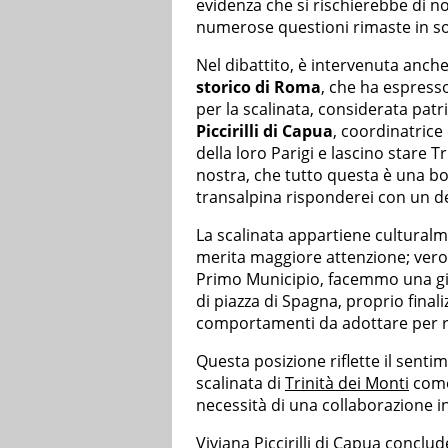
evidenza che si rischierebbe di n
numerose questioni rimaste in sos
Nel dibattito, è intervenuta anche 
storico di Roma
, che ha espress
per la scalinata, considerata p
Piccirilli di Capua
, coordinatrice 
della loro Parigi e lascino stare T
nostra, che tutto questa è una bo
transalpina risponderei con un de
La scalinata appartiene culturalme
merita maggiore attenzione; vero 
Primo Municipio, facemmo una gior
di piazza di Spagna, proprio final
comportamenti da adottare per r
Questa posizione riflette il sent
scalinata di
Trinità dei Monti
com
necessità di una collaborazione i
Viviana Piccirilli di Capua conclud