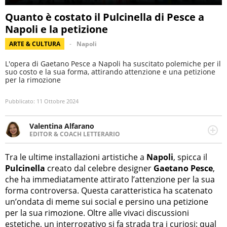
Quanto è costato il Pulcinella di Pesce a
Napoli e la petizione
ARTE & CULTURA
Napoli
L'opera di Gaetano Pesce a Napoli ha suscitato polemiche per il
suo costo e la sua forma, attirando attenzione e una petizione
per la rimozione
Pubblicato:
11 Ottobre 2024
Valentina Alfarano
EDITOR & COACH LETTERARIO
LINKEDIN
Lavorare con le storie è la mia missione! Specializzata in
INSTAGRAM
storytelling di viaggi, lavoro come editor di narrativa e
Tra le ultime installazioni artistiche a
Napoli
, spicca il
coach di scrittura creativa.
Pulcinella
creato dal celebre designer
Gaetano Pesce
,
che ha immediatamente attirato l’attenzione per la sua
forma controversa. Questa caratteristica ha scatenato
un’ondata di meme sui social e persino una petizione
per la sua rimozione. Oltre alle vivaci discussioni
estetiche, un interrogativo si fa strada tra i curiosi: qual