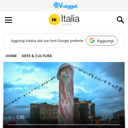
QUESTO
SITO
CONTRIBUISCE
ALL’AUDIENCE
DI
Aggiungi
Aggiungi
InItalia
alle tue fonti Google preferite
HOME
ARTE & CULTURA