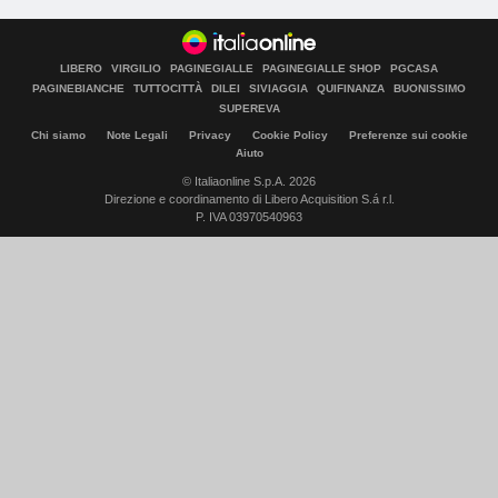
LIBERO
VIRGILIO
PAGINEGIALLE
PAGINEGIALLE SHOP
PGCASA
PAGINEBIANCHE
TUTTOCITTÀ
DILEI
SIVIAGGIA
QUIFINANZA
BUONISSIMO
SUPEREVA
Chi siamo
Note Legali
Privacy
Cookie Policy
Preferenze sui cookie
Aiuto
© Italiaonline S.p.A. 2026
Direzione e coordinamento di Libero Acquisition S.á r.l.
P. IVA 03970540963