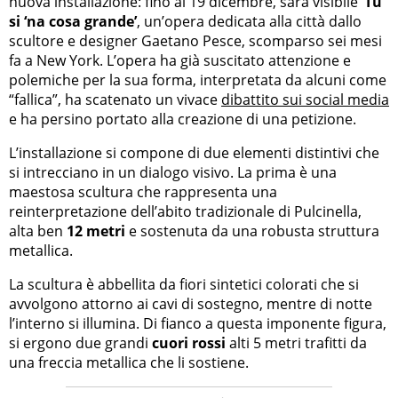
nuova installazione: fino al 19 dicembre, sarà visibile
‘Tu
si ‘na cosa grande’
, un’opera dedicata alla città dallo
scultore e designer Gaetano Pesce, scomparso sei mesi
fa a New York. L’opera ha già suscitato attenzione e
polemiche per la sua forma, interpretata da alcuni come
“fallica”, ha scatenato un vivace
dibattito sui social media
e ha persino portato alla creazione di una petizione.
L’installazione si compone di due elementi distintivi che
si intrecciano in un dialogo visivo. La prima è una
maestosa scultura che rappresenta una
reinterpretazione dell’abito tradizionale di Pulcinella,
alta ben
12 metri
e sostenuta da una robusta struttura
metallica.
La scultura è abbellita da fiori sintetici colorati che si
avvolgono attorno ai cavi di sostegno, mentre di notte
l’interno si illumina. Di fianco a questa imponente figura,
si ergono due grandi
cuori rossi
alti 5 metri trafitti da
una freccia metallica che li sostiene.