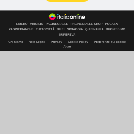
LIBERO
VIRGILIO
PAGINEGIALLE
PAGINEGIALLE SHOP
PGCASA
PAGINEBIANCHE
TUTTOCITTÀ
DILEI
SIVIAGGIA
QUIFINANZA
BUONISSIMO
SUPEREVA
Chi siamo
Note Legali
Privacy
Cookie Policy
Preferenze sui cookie
Aiuto
© Italiaonline S.p.A. 2026
Direzione e coordinamento di Libero Acquisition S.á r.l.
P. IVA 03970540963