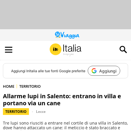
QUESTO
SITO
CONTRIBUISCE
ALL’AUDIENCE
DI
Aggiungi
Aggiungi
InItalia
alle tue fonti Google preferite
HOME
TERRITORIO
Allarme lupi in Salento: entrano in villa e
portano via un cane
TERRITORIO
Lecce
Tre lupi sono riusciti a entrare nel cortile di una villa in Salento,
dove hanno attaccato un cane: il meticcio è stato braccato e