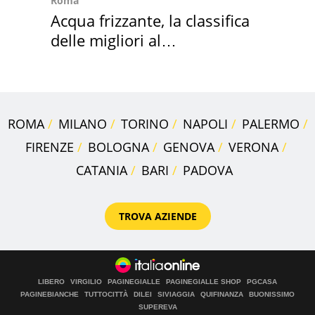
Roma
Acqua frizzante, la classifica
delle migliori al
supermercato
ROMA
MILANO
TORINO
NAPOLI
PALERMO
FIRENZE
BOLOGNA
GENOVA
VERONA
CATANIA
BARI
PADOVA
TROVA AZIENDE
LIBERO
VIRGILIO
PAGINEGIALLE
PAGINEGIALLE SHOP
PGCASA
PAGINEBIANCHE
TUTTOCITTÀ
DILEI
SIVIAGGIA
QUIFINANZA
BUONISSIMO
SUPEREVA