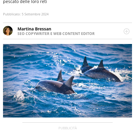
pescato delle loro reti
Pubblicato:
5 Settembre 2024
Martina Bressan
SEO COPYWRITER E WEB CONTENT EDITOR
Appassionata di viaggi, di trail running e di yoga, ama
scoprire nuovi posti e nuove culture. Curiosa,
determinata e intraprendente adora leggere ma
soprattutto scrivere.