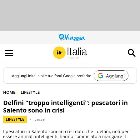
QUESTO
SITO
CONTRIBUISCE
ALL’AUDIENCE
DI
Aggiungi
Aggiungi
InItalia
alle tue fonti Google preferite
HOME
LIFESTYLE
Delfini "troppo intelligenti": pescatori in
Salento sono in crisi
LIFESTYLE
Lecce
I pescatori in Salento sono in crisi dato che i delfini, noti per
essere animali intelligenti, hanno cominciato a mangiare il