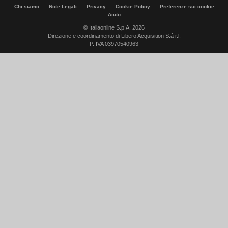
Chi siamo
Note Legali
Privacy
Cookie Policy
Preferenze sui cookie
Aiuto
© Italiaonline S.p.A. 2026
Direzione e coordinamento di Libero Acquisition S.á r.l.
P. IVA 03970540963