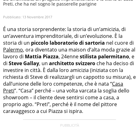
Preti, che ha nel sogno le passerelle parigine
Pubblicato:
13 Novembre 2017
É una storia sorprendente: la storia di un’amicizia, di
un’avventura imprenditoriale, di un’evoluzione. È la
storia di un
piccolo laboratorio di sartoria
nel cuore di
Palermo
, ora diventato una maison d’alta moda grazie al
lavoro di
Mattia Piazza
, 24enne
stilista palermitano
, e
di
Steve Gallay
, un
architetto svizzero
che ha deciso di
investire in città. È dalla loro amicizia (iniziata con la
richiesta di Steve di realizzargli un cappotto su misura), e
dall’unione delle loro competenze, che è nata “
Casa
Preti
”. “Casa” perché – una volta varcata la soglia dello
showroom – il cliente deve sentirsi come a casa, a
proprio agio. “Preti”, perché è il nome del pittore
caravaggesco a cui Piazza si ispira.