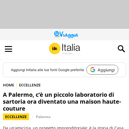
QUESTO
SITO
CONTRIBUISCE
ALL’AUDIENCE
DI
Aggiungi
Aggiungi
InItalia
alle tue fonti Google preferite
HOME
ECCELLENZE
A Palermo, c’è un piccolo laboratorio di
sartoria ora diventato una maison haute-
couture
ECCELLENZE
Palermo
Da un’amicizia, un progetto imprenditoriale: è la storia di Casa