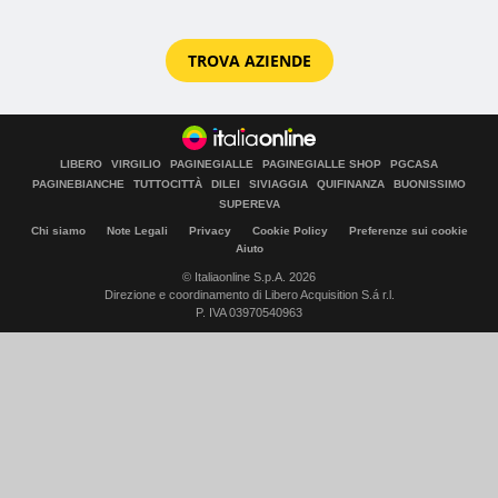
TROVA AZIENDE
LIBERO
VIRGILIO
PAGINEGIALLE
PAGINEGIALLE SHOP
PGCASA
PAGINEBIANCHE
TUTTOCITTÀ
DILEI
SIVIAGGIA
QUIFINANZA
BUONISSIMO
SUPEREVA
Chi siamo
Note Legali
Privacy
Cookie Policy
Preferenze sui cookie
Aiuto
© Italiaonline S.p.A. 2026
Direzione e coordinamento di Libero Acquisition S.á r.l.
P. IVA 03970540963