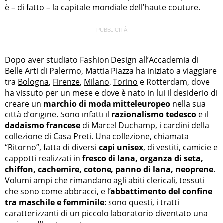
è – di fatto – la capitale mondiale dell’haute couture.
Dopo aver studiato Fashion Design all’Accademia di
Belle Arti di Palermo, Mattia Piazza ha iniziato a viaggiare
tra
Bologna
,
Firenze
,
Milano
,
Torino
e Rotterdam, dove
ha vissuto per un mese e dove è nato in lui il desiderio di
creare un
marchio di moda mitteleuropeo
nella sua
città d’origine. Sono infatti il
razionalismo tedesco
e il
dadaismo francese
di Marcel Duchamp, i cardini della
collezione di Casa Preti. Una collezione, chiamata
“Ritorno”, fatta di diversi
capi unisex
, di vestiti, camicie e
cappotti realizzati in
fresco di lana, organza di seta,
chiffon, cachemire, cotone, panno di lana, neoprene
.
Volumi ampi che rimandano agli abiti clericali, tessuti
che sono come abbracci, e l’
abbattimento del confine
tra maschile e femminile
: sono questi, i tratti
caratterizzanti di un piccolo laboratorio diventato una