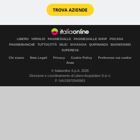
TROVA AZIENDE
LIBERO
VIRGILIO
PAGINEGIALLE
PAGINEGIALLE SHOP
PGCASA
PAGINEBIANCHE
TUTTOCITTÀ
DILEI
SIVIAGGIA
QUIFINANZA
BUONISSIMO
SUPEREVA
Chi siamo
Note Legali
Privacy
Cookie Policy
Preferenze sui cookie
Aiuto
© Italiaonline S.p.A. 2026
Direzione e coordinamento di Libero Acquisition S.á r.l.
P. IVA 03970540963