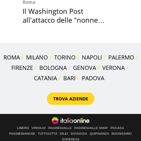
Roma
Il Washington Post
all'attacco delle "nonne
della pasta" a Roma
ROMA
MILANO
TORINO
NAPOLI
PALERMO
FIRENZE
BOLOGNA
GENOVA
VERONA
CATANIA
BARI
PADOVA
TROVA AZIENDE
LIBERO
VIRGILIO
PAGINEGIALLE
PAGINEGIALLE SHOP
PGCASA
PAGINEBIANCHE
TUTTOCITTÀ
DILEI
SIVIAGGIA
QUIFINANZA
BUONISSIMO
SUPEREVA