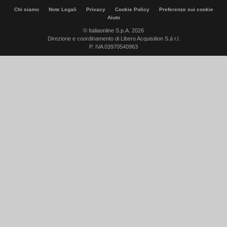
Chi siamo
Note Legali
Privacy
Cookie Policy
Preferenze sui cookie
Aiuto
© Italiaonline S.p.A. 2026
Direzione e coordinamento di Libero Acquisition S.á r.l.
P. IVA 03970540963