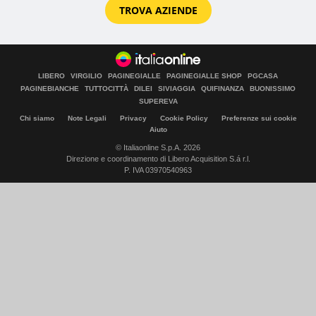
TROVA AZIENDE
LIBERO
VIRGILIO
PAGINEGIALLE
PAGINEGIALLE SHOP
PGCASA
PAGINEBIANCHE
TUTTOCITTÀ
DILEI
SIVIAGGIA
QUIFINANZA
BUONISSIMO
SUPEREVA
Chi siamo
Note Legali
Privacy
Cookie Policy
Preferenze sui cookie
Aiuto
© Italiaonline S.p.A. 2026
Direzione e coordinamento di Libero Acquisition S.á r.l.
P. IVA 03970540963