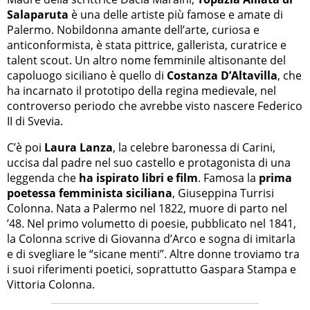
Salaparuta
è una delle artiste più famose e amate di
Palermo. Nobildonna amante dell’arte, curiosa e
anticonformista, è stata pittrice, gallerista, curatrice e
talent scout. Un altro nome femminile altisonante del
capoluogo siciliano è quello di
Costanza D’Altavilla
, che
ha incarnato il prototipo della regina medievale, nel
controverso periodo che avrebbe visto nascere Federico
II di Svevia.
C’è poi
Laura Lanza
, la celebre baronessa di Carini,
uccisa dal padre nel suo castello e protagonista di una
leggenda che
ha ispirato libri e film
. Famosa la
prima
poetessa femminista
siciliana
, Giuseppina Turrisi
Colonna. Nata a Palermo nel 1822, muore di parto nel
’48. Nel primo volumetto di poesie, pubblicato nel 1841,
la Colonna scrive di Giovanna d’Arco e sogna di imitarla
e di svegliare le “sicane menti”. Altre donne troviamo tra
i suoi riferimenti poetici, soprattutto Gaspara Stampa e
Vittoria Colonna.