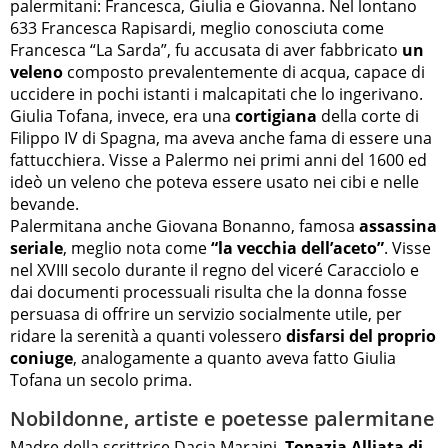
palermitani: Francesca, Giulia e Giovanna. Nel lontano
633 Francesca Rapisardi, meglio conosciuta come
Francesca “La Sarda”, fu accusata di aver fabbricato
un
veleno
composto prevalentemente di acqua, capace di
uccidere in pochi istanti i malcapitati che lo ingerivano.
Giulia Tofana, invece, era una
cortigiana
della corte di
Filippo IV di Spagna, ma aveva anche fama di essere una
fattucchiera. Visse a Palermo nei primi anni del 1600 ed
ideò un veleno che poteva essere usato nei cibi e nelle
bevande.
Palermitana anche Giovana Bonanno, famosa
assassina
seriale
, meglio nota come
“la vecchia dell’aceto”
. Visse
nel XVIII secolo durante il regno del viceré Caracciolo e
dai documenti processuali risulta che la donna fosse
persuasa di offrire un servizio socialmente utile, per
ridare la serenità a quanti volessero
disfarsi del proprio
coniuge
, analogamente a quanto aveva fatto Giulia
Tofana un secolo prima.
Nobildonne, artiste e poetesse palermitane
Madre della scrittrice Dacia Maraini,
Topazia Alliata di