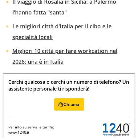
Il viaggio di Rosalia in Sicilia: a Palermo
l'hanno fatta "santa"
Le migliori città d'Italia per il cibo e le
specialità locali
Migliori 10 città per fare workcation nel
2026: una è in Italia
Cerchi qualcosa o cerchi un numero di telefono? Un
assistente personale ti risponderà!
Chiama
Per info su servizi e tariffe:
www.1240.it