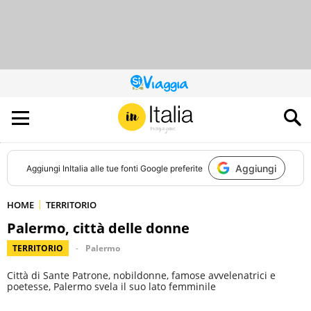
QUESTO
SITO
CONTRIBUISCE
ALL’AUDIENCE
DI
Aggiungi
Aggiungi
InItalia
alle tue fonti Google preferite
HOME
TERRITORIO
Palermo, città delle donne
TERRITORIO
Palermo
Città di Sante Patrone, nobildonne, famose avvelenatrici e
poetesse, Palermo svela il suo lato femminile