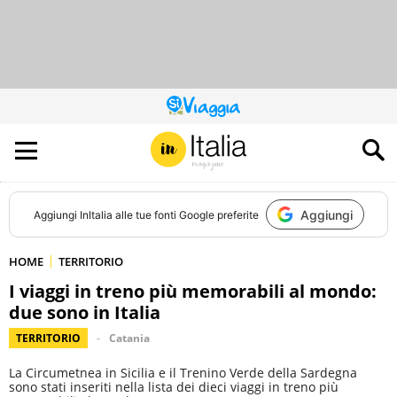
QUESTO
SITO
CONTRIBUISCE
ALL’AUDIENCE
DI
Aggiungi
Aggiungi
InItalia
alle tue fonti Google preferite
HOME
TERRITORIO
I viaggi in treno più memorabili al mondo:
due sono in Italia
TERRITORIO
Catania
La Circumetnea in Sicilia e il Trenino Verde della Sardegna
sono stati inseriti nella lista dei dieci viaggi in treno più