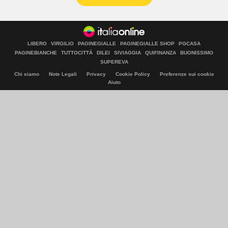
LIBERO
VIRGILIO
PAGINEGIALLE
PAGINEGIALLE SHOP
PGCASA
PAGINEBIANCHE
TUTTOCITTÀ
DILEI
SIVIAGGIA
QUIFINANZA
BUONISSIMO
SUPEREVA
Chi siamo
Note Legali
Privacy
Cookie Policy
Preferenze sui cookie
Aiuto
© Italiaonline S.p.A. 2026
Direzione e coordinamento di Libero Acquisition S.á r.l.
P. IVA 03970540963