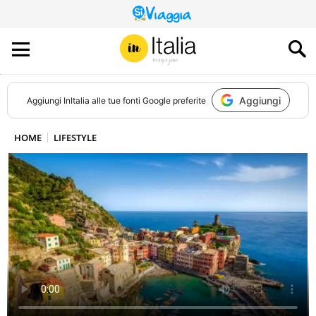
QUESTO
SITO
CONTRIBUISCE
ALL’AUDIENCE
DI
Aggiungi
Aggiungi
InItalia
alle tue fonti Google preferite
HOME
LIFESTYLE