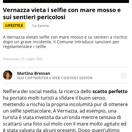
Vernazza vieta i selfie con mare mosso e
sui sentieri pericolosi
LIFESTYLE
La Spezia
A Vernazza vietati selfie con mare mosso e su sentieri a rischio:
dopo un grave incidente, il Comune introduce sanzioni per
regolamentare i selfie
Pubblicato:
31 Luglio 2025
Martina Bressan
SEO COPYWRITER E WEB CONTENT EDITOR
Appassionata di viaggi, di trail running e di yoga, ama
scoprire nuovi posti e nuove culture. Curiosa,
Nell’era dei social media, la ricerca dello
scatto perfetto
determinata e intraprendente adora leggere ma
ha portato molti turisti a sfidare il buon senso,
soprattutto scrivere.
mettendo a rischio la propria incolumità pur di ottenere
un selfie spettacolare. A Vernazza, ad esempio, una
turista è stata investita da un’onda mentre tentava di
scattarsi una foto sul molo con il mare molto agitato ed
è stata salvata da alcuni presenti. Dopo quest’ultimo