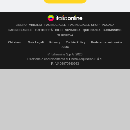
LIBERO
VIRGILIO
PAGINEGIALLE
PAGINEGIALLE SHOP
PGCASA
PAGINEBIANCHE
TUTTOCITTÀ
DILEI
SIVIAGGIA
QUIFINANZA
BUONISSIMO
SUPEREVA
Chi siamo
Note Legali
Privacy
Cookie Policy
Preferenze sui cookie
Aiuto
© Italiaonline S.p.A. 2026
Direzione e coordinamento di Libero Acquisition S.á r.l.
P. IVA 03970540963