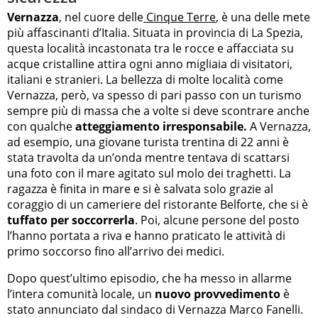
Vernazza
, nel cuore delle
Cinque Terre
, è una delle mete
più affascinanti d’Italia. Situata in provincia di La Spezia,
questa località incastonata tra le rocce e affacciata su
acque cristalline attira ogni anno migliaia di visitatori,
italiani e stranieri. La bellezza di molte località come
Vernazza, però, va spesso di pari passo con un turismo
sempre più di massa che a volte si deve scontrare anche
con qualche
atteggiamento irresponsabile.
A Vernazza,
ad esempio, una giovane turista trentina di 22 anni è
stata travolta da un’onda mentre tentava di scattarsi
una foto con il mare agitato sul molo dei traghetti. La
ragazza è finita in mare e si è salvata solo grazie al
coraggio di un cameriere del ristorante Belforte, che si è
tuffato per soccorrerla
. Poi, alcune persone del posto
l’hanno portata a riva e hanno praticato le attività di
primo soccorso fino all’arrivo dei medici.
Dopo quest’ultimo episodio, che ha messo in allarme
l’intera comunità locale, un
nuovo provvedimento
è
stato annunciato dal sindaco di Vernazza Marco Fanelli.