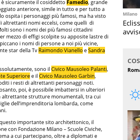
o è sicuramente il cosiddetto
Famedio
, grande
ggiato anteriore, simile in tutto e per tutto a
Milano
o ospita i personaggi più famosi, ma ha visto
Eclis
di altrettanti nomi eccelsi, come quelli di
Molti sono i nomi dei più famosi cittadini
avvis
r mezzo di effigi scolpite su apposite lastre di
come
spiccano i nomi di persone a noi più vicine,
te star della Tv
Raimondo Vianello
e
Sandra
 assolutamente, sono il
Civico Mausoleo Palanti
,
ante Superiore
e il
Civico Mausoleo Garbin
,
iti i resti di altrettanti personaggi noti.
santo, poi, è possibile imbattersi in ulteriori
da altrettante strutture monumentali, tra cui
miglie dell’imprenditoria lombarda, come
ni.
questo importante sito architettonico, il
one con Fondazione Milano – Scuole Civiche,
ema a cui partecipano, oltre a diplomati e