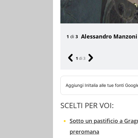
Alessandro Manzon
1
di
3
1
di
3
Aggiungi
InItalia
alle tue fonti Googl
SCELTI PER VOI:
Sotto un pastificio a Gra
preromana