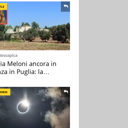
YLE
Messapica
ia Meloni ancora in
za in Puglia: la
ion scelta
TORIO