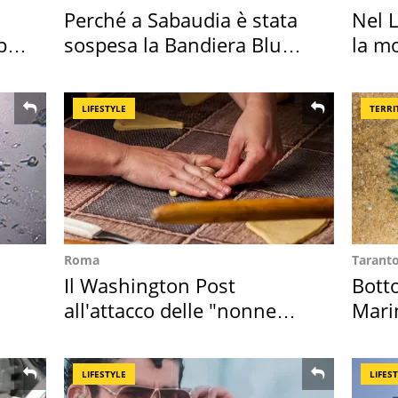
o
Perché a Sabaudia è stata
Nel L
per
sospesa la Bandiera Blu
la m
2026
LIFESTYLE
TERRI
Roma
Tarant
Il Washington Post
Bott
all'attacco delle "nonne
Mari
della pasta" a Roma
medu
LIFESTYLE
LIFES