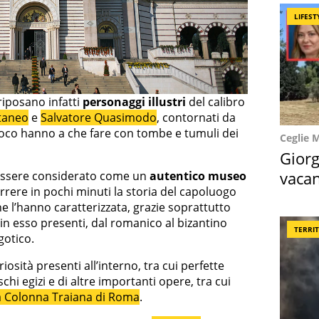
LIFEST
riposano infatti
personaggi illustri
del calibro
taneo
e
Salvatore Quasimodo
, contornati da
poco hanno a che fare con tombe e tumuli dei
Ceglie 
Giorg
vacan
ssere considerato come un
autentico museo
orrere in pochi minuti la storia del capoluogo
locat
 l’hanno caratterizzata, grazie soprattutto
ci in esso presenti, dal romanico al bizantino
TERRI
gotico.
iosità presenti all’interno, tra cui perfette
schi egizi e di altre importanti opere, tra cui
sa Colonna Traiana di Roma
.