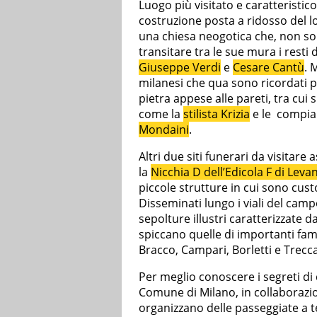
Luogo più visitato e caratteristic
costruzione posta a ridosso del lo
una chiesa neogotica che, non sol
transitare tra le sue mura i resti 
Giuseppe Verdi
e
Cesare Cantù
. 
milanesi che qua sono ricordati pe
pietra appese alle pareti, tra cui 
come la
stilista Krizia
e le compian
Mondaini
.
Altri due siti funerari da visitare
la
Nicchia D dell’Edicola F di Lev
piccole strutture in cui sono custod
Disseminati lungo i viali del campo
sepolture illustri caratterizzate 
spiccano quelle di importanti fa
Bracco, Campari, Borletti e Trecca
Per meglio conoscere i segreti di 
Comune di Milano, in collaborazi
organizzano delle passeggiate a t