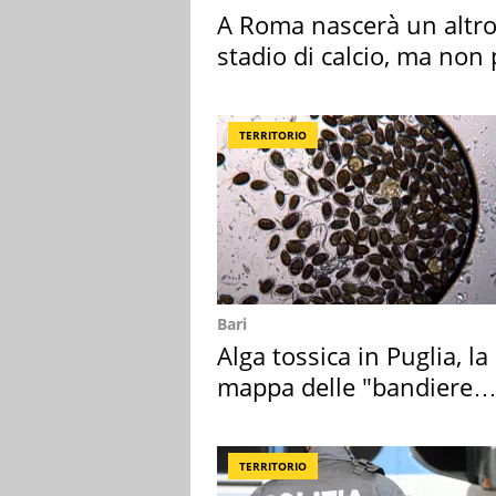
A Roma nascerà un altr
stadio di calcio, ma non 
Roma e Lazio
TERRITORIO
Bari
Alga tossica in Puglia, la
mappa delle "bandiere
rosse"
TERRITORIO