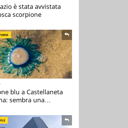
azio è stata avvistata
osca scorpione
TORIO
o
one blu a Castellaneta
na: sembra una
sa ma non lo è
TYLE