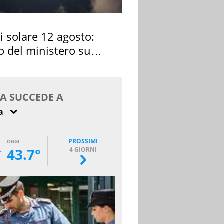
si solare 12 agosto:
o del ministero su
 osservarla