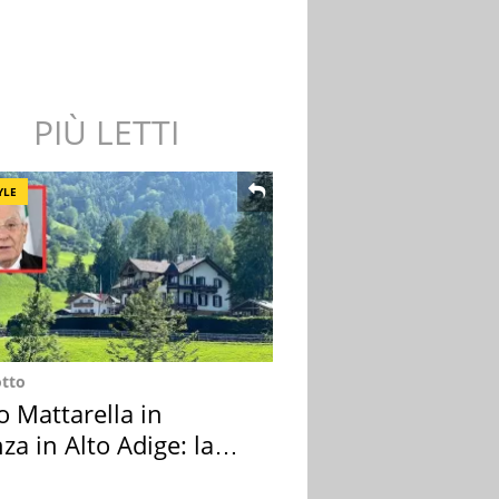
PIÙ LETTI
YLE
otto
o Mattarella in
za in Alto Adige: la
ion scelta