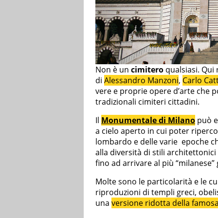
Non è un
cimitero
qualsiasi. Qui 
di
Alessandro Manzoni
,
Carlo Cat
vere e proprie opere d’arte che 
tradizionali cimiteri cittadini.
Il
Monumentale di Milano
può e
a cielo aperto in cui poter riperc
lombardo e delle varie epoche che
alla diversità di stili architettoni
fino ad arrivare al più “milanese” 
Molte sono le particolarità e le cur
riproduzioni di templi greci, obeli
una
versione ridotta della famo