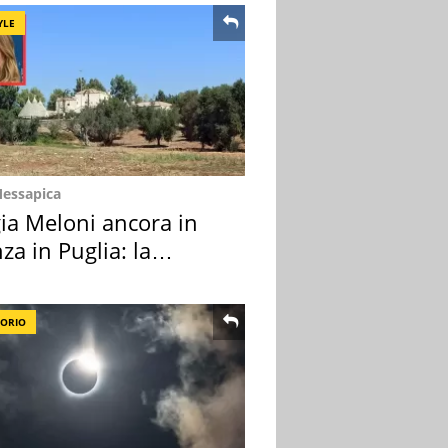
YLE
Messapica
ia Meloni ancora in
za in Puglia: la
ion scelta
TORIO