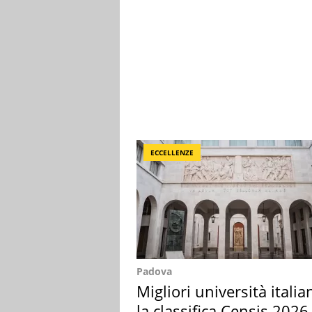
ECCELLENZE
Padova
Migliori università italia
la classifica Censis 2026