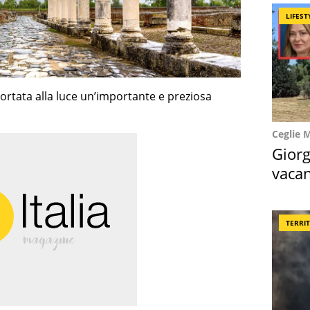
LIFEST
portata alla luce un’importante e preziosa
Ceglie 
Giorg
vacan
locat
TERRI