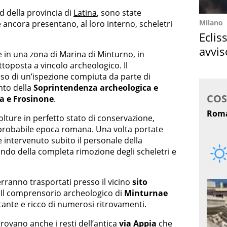
d della provincia di
Latina
, sono state
Milano
 ancora presentano, al loro interno, scheletri
Eclis
avvis
in una zona di Marina di Minturno, in
come
ttoposta a vincolo archeologico. Il
rso di un’ispezione compiuta da parte di
nto della
Soprintendenza archeologica e
na e Frosinone
.
ture in perfetto stato di conservazione,
robabile epoca romana. Una volta portate
è intervenuto subito il personale della
ndo della completa rimozione degli scheletri e
rranno trasportati presso il vicino
sito
 Il comprensorio archeologico di
Minturnae
ante e ricco di numerosi ritrovamenti.
 trovano anche i resti dell’antica
via Appia
che