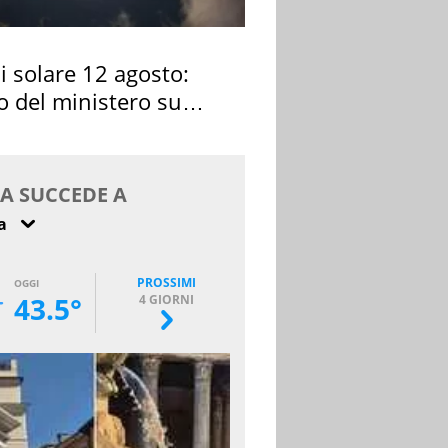
si solare 12 agosto:
o del ministero su
 osservarla