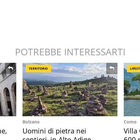
POTREBBE INTERESSARTI
TERRITORIO
LIFES
Bolzano
Como
ne,
Uomini di pietra nei
Villa
sentieri, in Alto Adige
600 m