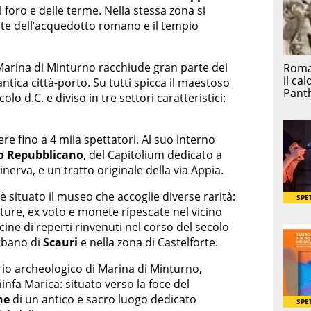
el foro e delle terme. Nella stessa zona si
te dell’acquedotto romano e il tempio
Marina di Minturno racchiude gran parte dei
’antica città-porto. Su tutti spicca il maestoso
colo d.C. e diviso in tre settori caratteristici:
iere fino a 4 mila spettatori. Al suo interno
o Repubblicano
, del Capitolium dedicato a
erva, e un tratto originale della via Appia.
 è situato il museo che accoglie diverse rarità:
lture, ex voto e monete ripescate nel vicino
cine di reperti rinvenuti nel corso del secolo
rbano di
Scauri
e nella zona di Castelforte.
rio archeologico di Marina di Minturno,
ninfa Marica: situato verso la foce del
ne
di un antico e sacro luogo dedicato