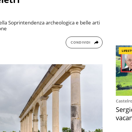
lla Soprintendenza archeologica e belle arti
none
CONDIVIDI
LIFEST
Castelr
Sergi
vacan
locat