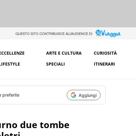
QUESTO SITO CONTRIBUISCE ALL’AUDIENCE DI
ECCELLENZE
ARTE E CULTURA
CURIOSITÀ
LIFESTYLE
SPECIALI
ITINERARI
e preferite
Aggiungi
urno due tombe
letri