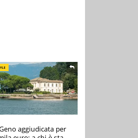
TYLE
 Geno aggiudicata per
ila euro: a chi è stata