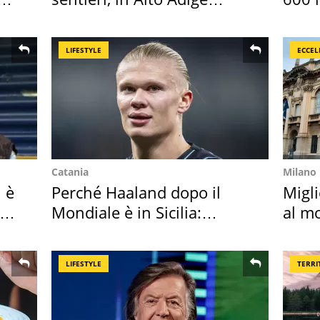
scatta l'allarme
asse
LIFESTYLE
ECCEL
Catania
Milano
i è
Perché Haaland dopo il
Migli
to
Mondiale è in Sicilia:
al mo
vacanza ma non solo
LIFESTYLE
TERRI