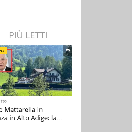
PIÙ LETTI
YLE
otto
o Mattarella in
za in Alto Adige: la
ion scelta