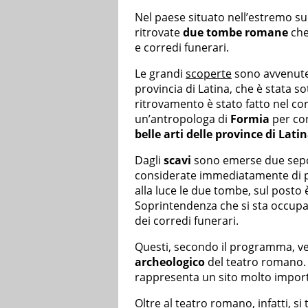
Nel paese situato nell’estremo su
ritrovate
due tombe romane
che
e corredi funerari.
Le grandi
scoperte
sono avvenute 
provincia di Latina, che è stata so
ritrovamento è stato fatto nel co
un’antropologa di
Formia
per co
belle arti delle province di Lati
Dagli
scavi
sono emerse due sepol
considerate immediatamente di p
alla luce le due tombe, sul posto 
Soprintendenza che si sta occupa
dei corredi funerari.
Questi, secondo il programma, ve
archeologico
del teatro romano.
rappresenta un sito molto import
Oltre al teatro romano, infatti, si