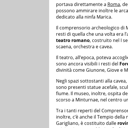
portava direttamente a
Roma
, d
possono ammirare inoltre le arca
dedicato alla ninfa Marica.
Il comprensorio archeologico di 
resti di quella che una volta era l
teatro romano
, costruito nel I se
scaena, orchestra e cavea.
Il teatro, all’epoca, poteva accogl
sono ancora visibili i resti del
For
divinità come Giunone, Giove e Min
Negli spazi sottostanti alla cavea,
sono presenti statue acefale, scu
fiume. Il museo, inoltre, ospita de
scorso a Minturnae, nel centro u
Tra i tanti reperti del Comprenso
inoltre, c’è anche il Tempio della 
Garigliano, è costituito dalle
rovi