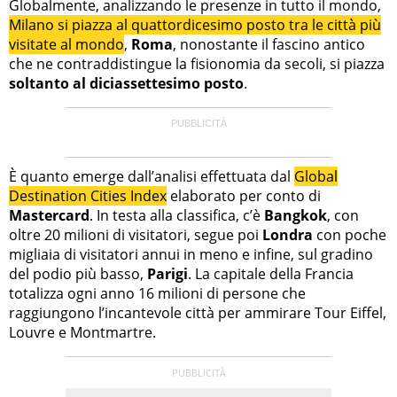
Globalmente, analizzando le presenze in tutto il mondo,
Milano si piazza al quattordicesimo posto tra le città più
visitate al mondo
,
Roma
, nonostante il fascino antico
che ne contraddistingue la fisionomia da secoli, si piazza
soltanto al diciassettesimo posto
.
È quanto emerge dall’analisi effettuata dal
Global
Destination Cities Index
elaborato per conto di
Mastercard
. In testa alla classifica, c’è
Bangkok
, con
oltre 20 milioni di visitatori, segue poi
Londra
con poche
migliaia di visitatori annui in meno e infine, sul gradino
del podio più basso,
Parigi
. La capitale della Francia
totalizza ogni anno 16 milioni di persone che
raggiungono l’incantevole città per ammirare Tour Eiffel,
Louvre e Montmartre.