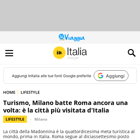
QUESTO
SITO
CONTRIBUISCE
ALL’AUDIENCE
DI
Aggiungi
Aggiungi
InItalia
alle tue fonti Google preferite
HOME
LIFESTYLE
Turismo, Milano batte Roma ancora una
volta: è la città più visitata d'Italia
LIFESTYLE
Milano
La città della Madonnina è la quattordicesima meta turistica al
mondo, prima in Italia. Roma segue al diciassettesimo posto