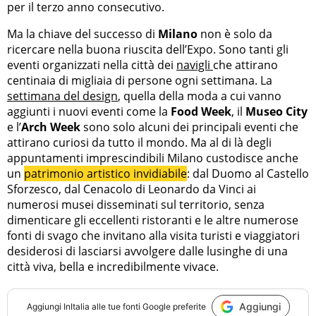
per il terzo anno consecutivo.
Ma la chiave del successo di
Milano
non è solo da
ricercare nella buona riuscita dell’Expo. Sono tanti gli
eventi organizzati nella città dei
navigli
che attirano
centinaia di migliaia di persone ogni settimana. La
settimana del design
, quella della moda a cui vanno
aggiunti i nuovi eventi come la
Food Week
, il
Museo City
e l’
Arch Week
sono solo alcuni dei principali eventi che
attirano curiosi da tutto il mondo. Ma al di là degli
appuntamenti imprescindibili Milano custodisce anche
un
patrimonio artistico invidiabile
: dal Duomo al Castello
Sforzesco, dal Cenacolo di Leonardo da Vinci ai
numerosi musei disseminati sul territorio, senza
dimenticare gli eccellenti ristoranti e le altre numerose
fonti di svago che invitano alla visita turisti e viaggiatori
desiderosi di lasciarsi avvolgere dalle lusinghe di una
città viva, bella e incredibilmente vivace.
Aggiungi
Aggiungi
InItalia
alle tue fonti Google preferite