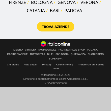
FIRENZE
BOLOGNA
GENOVA
VERONA
CATANIA
BARI
PADOVA
TROVA AZIENDE
LIBERO
VIRGILIO
PAGINEGIALLE
PAGINEGIALLE SHOP
PGCASA
PAGINEBIANCHE
TUTTOCITTÀ
DILEI
SIVIAGGIA
QUIFINANZA
BUONISSIMO
SUPEREVA
Chi siamo
Note Legali
Privacy
Cookie Policy
Preferenze sui cookie
Aiuto
© Italiaonline S.p.A. 2026
Direzione e coordinamento di Libero Acquisition S.á r.l.
P. IVA 03970540963