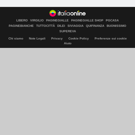
LIBERO
VIRGILIO
PAGINEGIALLE
PAGINEGIALLE SHOP
PGCASA
PAGINEBIANCHE
TUTTOCITTÀ
DILEI
SIVIAGGIA
QUIFINANZA
BUONISSIMO
SUPEREVA
Chi siamo
Note Legali
Privacy
Cookie Policy
Preferenze sui cookie
Aiuto
© Italiaonline S.p.A. 2026
Direzione e coordinamento di Libero Acquisition S.á r.l.
P. IVA 03970540963