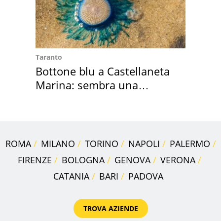
Taranto
Bottone blu a Castellaneta
Marina: sembra una
medusa ma non lo è
ROMA
MILANO
TORINO
NAPOLI
PALERMO
FIRENZE
BOLOGNA
GENOVA
VERONA
CATANIA
BARI
PADOVA
TROVA AZIENDE