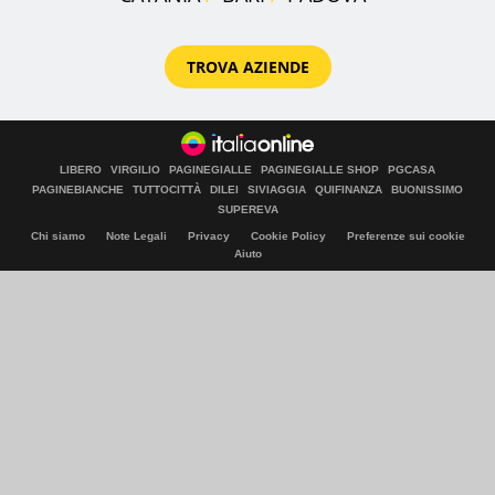
TROVA AZIENDE
LIBERO
VIRGILIO
PAGINEGIALLE
PAGINEGIALLE SHOP
PGCASA
PAGINEBIANCHE
TUTTOCITTÀ
DILEI
SIVIAGGIA
QUIFINANZA
BUONISSIMO
SUPEREVA
Chi siamo
Note Legali
Privacy
Cookie Policy
Preferenze sui cookie
Aiuto
© Italiaonline S.p.A. 2026
Direzione e coordinamento di Libero Acquisition S.á r.l.
P. IVA 03970540963