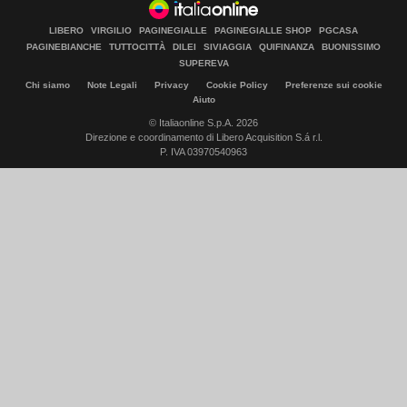
LIBERO
VIRGILIO
PAGINEGIALLE
PAGINEGIALLE SHOP
PGCASA
PAGINEBIANCHE
TUTTOCITTÀ
DILEI
SIVIAGGIA
QUIFINANZA
BUONISSIMO
SUPEREVA
Chi siamo
Note Legali
Privacy
Cookie Policy
Preferenze sui cookie
Aiuto
© Italiaonline S.p.A. 2026
Direzione e coordinamento di Libero Acquisition S.á r.l.
P. IVA 03970540963