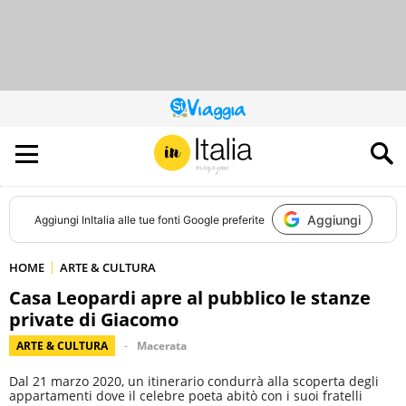
QUESTO
SITO
CONTRIBUISCE
ALL’AUDIENCE
DI
Aggiungi
Aggiungi
InItalia
alle tue fonti Google preferite
HOME
ARTE & CULTURA
Casa Leopardi apre al pubblico le stanze
private di Giacomo
ARTE & CULTURA
Macerata
Dal 21 marzo 2020, un itinerario condurrà alla scoperta degli
appartamenti dove il celebre poeta abitò con i suoi fratelli