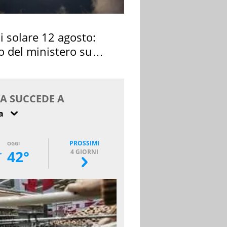
si solare 12 agosto:
o del ministero su
 osservarla