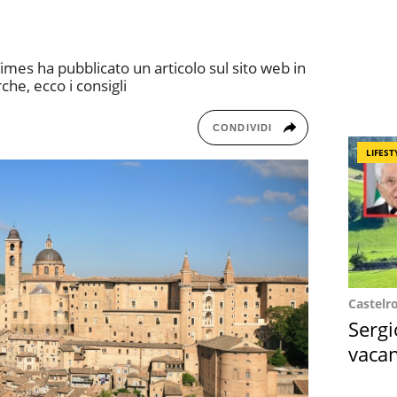
imes ha pubblicato un articolo sul sito web in
rche, ecco i consigli
CONDIVIDI
LIFEST
Castelr
Sergi
vacan
locat