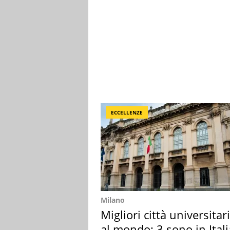
ECCELLENZE
Milano
Migliori città universitar
al mondo: 3 sono in Itali