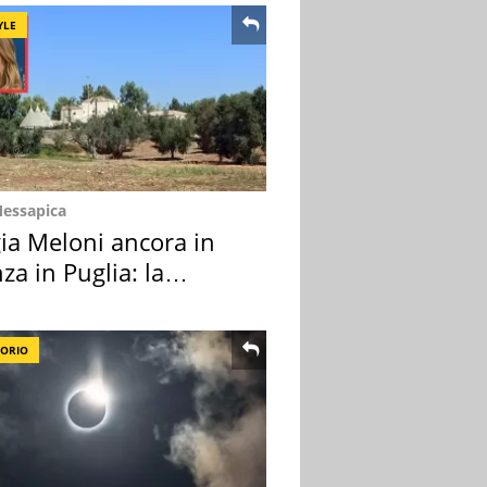
YLE
Messapica
ia Meloni ancora in
za in Puglia: la
ion scelta
TORIO