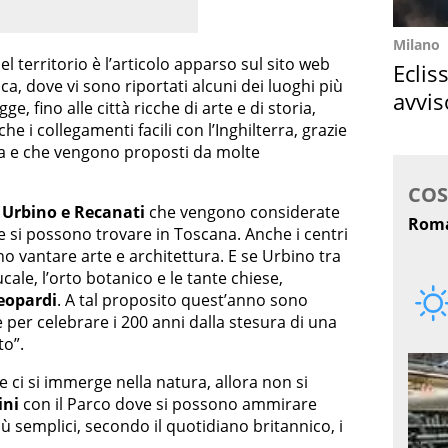
Milano
el territorio è l’articolo apparso sul sito web
Eclis
ica, dove vi sono riportati alcuni dei luoghi più
avvis
ge, fino alle città ricche di arte e di storia,
come
e i collegamenti facili con l’Inghilterra, grazie
na e che vengono proposti da molte
Urbino e Recanati
che vengono considerate
 si possono trovare in Toscana. Anche i centri
no vantare arte e architettura. E se Urbino tra
ucale, l’orto botanico e le tante chiese,
eopardi
. A tal proposito quest’anno sono
 per celebrare i 200 anni dalla stesura di una
to”.
 e ci si immerge nella natura, allora non si
ini
con il Parco dove si possono ammirare
Più semplici, secondo il quotidiano britannico, i