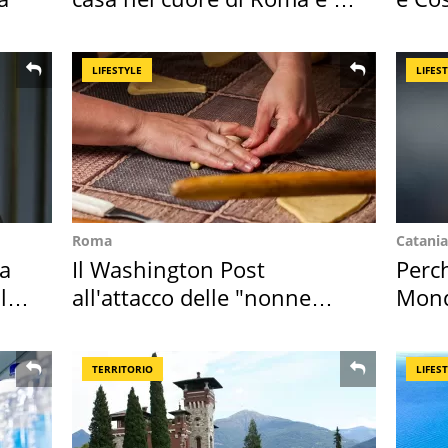
suoi cimeli
loro 
LIFESTYLE
LIFES
Roma
Catania
Ha
Il Washington Post
Perc
l
all'attacco delle "nonne
Mondi
della pasta" a Roma
vaca
TERRITORIO
LIFES