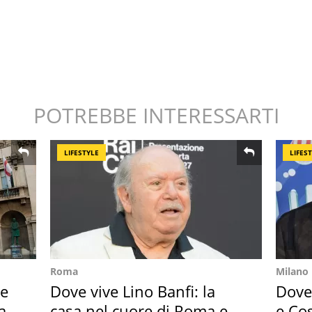
POTREBBE INTERESSARTI
LIFESTYLE
LIFES
Roma
Milano
ie
Dove vive Lino Banfi: la
Dove 
a
casa nel cuore di Roma e i
e Cos