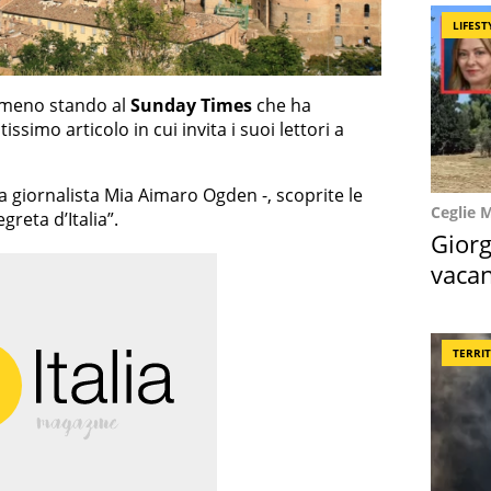
LIFEST
meno stando al
Sunday Times
che ha
issimo articolo in cui invita i suoi lettori a
a giornalista Mia Aimaro Ogden -, scoprite le
Ceglie 
greta d’Italia”.
Giorg
vacan
locat
TERRI