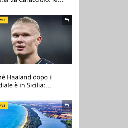
case
TYLE
hé Haaland dopo il
ale è in Sicilia:
nza ma non solo
TYLE