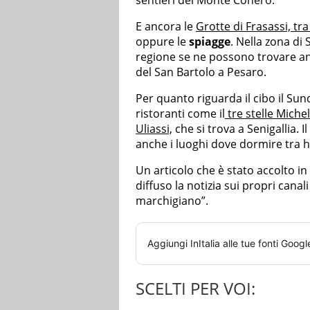
sentieri del Monte Conero.
E ancora le
Grotte di Frasassi, tra
oppure le
spiagge
. Nella zona di 
regione se ne possono trovare an
del San Bartolo a Pesaro.
Per quanto riguarda il cibo il Su
ristoranti come il
tre stelle Miche
Uliassi,
che si trova a Senigallia.
anche i luoghi dove dormire tra ho
Un articolo che è stato accolto i
diffuso la notizia sui propri cana
marchigiano”.
Aggiungi
InItalia
alle tue fonti Googl
SCELTI PER VOI: