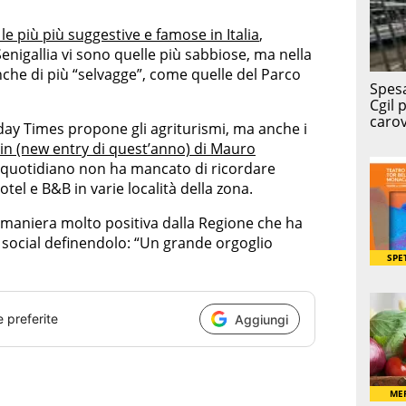
 le più più suggestive e famose in Italia
,
Senigallia vi sono quelle più sabbiose, ma nella
che di più “selvagge”, come quelle del Parco
nday Times propone gli agriturismi, ma anche i
lin (new entry di quest’anno) di Mauro
 Il quotidiano non ha mancato di ricordare
tel e B&B in varie località della zona.
n maniera molto positiva dalla Regione che ha
li social definendolo: “Un grande orgoglio
e preferite
Aggiungi