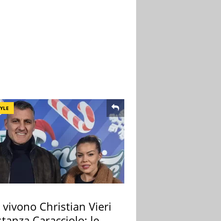
TYLE
vivono Christian Vieri
tanza Caracciolo: le