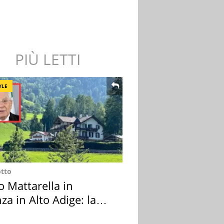
PIÙ LETTI
YLE
otto
o Mattarella in
za in Alto Adige: la
ion scelta