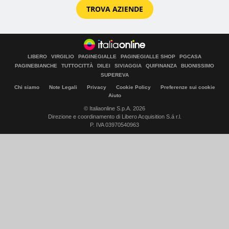
TROVA AZIENDE
LIBERO
VIRGILIO
PAGINEGIALLE
PAGINEGIALLE SHOP
PGCASA
PAGINEBIANCHE
TUTTOCITTÀ
DILEI
SIVIAGGIA
QUIFINANZA
BUONISSIMO
SUPEREVA
Chi siamo
Note Legali
Privacy
Cookie Policy
Preferenze sui cookie
Aiuto
© Italiaonline S.p.A. 2026
Direzione e coordinamento di Libero Acquisition S.á r.l.
P. IVA 03970540963