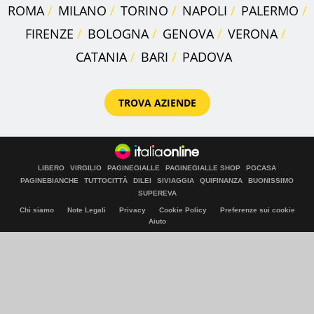
ROMA
MILANO
TORINO
NAPOLI
PALERMO
FIRENZE
BOLOGNA
GENOVA
VERONA
CATANIA
BARI
PADOVA
TROVA AZIENDE
LIBERO
VIRGILIO
PAGINEGIALLE
PAGINEGIALLE SHOP
PGCASA
PAGINEBIANCHE
TUTTOCITTÀ
DILEI
SIVIAGGIA
QUIFINANZA
BUONISSIMO
SUPEREVA
Chi siamo
Note Legali
Privacy
Cookie Policy
Preferenze sui cookie
Aiuto
© Italiaonline S.p.A. 2026
Direzione e coordinamento di Libero Acquisition S.á r.l.
P. IVA 03970540963