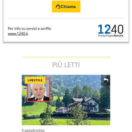
Chiama
Per info su servizi e tariffe:
www.1240.it
PIÙ LETTI
LIFESTYLE
Castelrotto