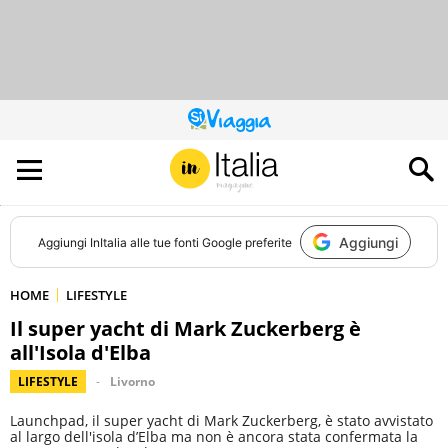
QUESTO
SITO
CONTRIBUISCE
ALL’AUDIENCE
DI
Aggiungi
Aggiungi
InItalia
alle tue fonti Google preferite
HOME
LIFESTYLE
Il super yacht di Mark Zuckerberg è
all'Isola d'Elba
LIFESTYLE
Livorno
Launchpad, il super yacht di Mark Zuckerberg, è stato avvistato
al largo dell'isola d’Elba ma non è ancora stata confermata la