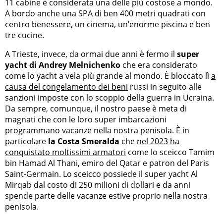
11 cabine è considerata una delle più costose a mondo.
A bordo anche una SPA di ben 400 metri quadrati con
centro benessere, un cinema, un’enorme piscina e ben
tre cucine.
A Trieste, invece, da ormai due anni è fermo il
super
yacht di Andrey Melnichenko
che era considerato
come lo yacht a vela più grande al mondo. È bloccato lì
a
causa del congelamento dei beni
russi in seguito alle
sanzioni imposte con lo scoppio della guerra in Ucraina.
Da sempre, comunque, il nostro paese è meta di
magnati che con le loro super imbarcazioni
programmano vacanze nella nostra penisola. È in
particolare
la Costa Smeralda
che
nel 2023 ha
conquistato moltissimi armatori
come lo sceicco Tamim
bin Hamad Al Thani, emiro del Qatar e patron del Paris
Saint-Germain. Lo sceicco possiede il super yacht Al
Mirqab dal costo di 250 milioni di dollari e da anni
spende parte delle vacanze estive proprio nella nostra
penisola.