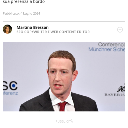
sua presenza a bordo
Pubblicato:
4 Luglio 2024
Martina Bressan
SEO COPYWRITER E WEB CONTENT EDITOR
Appassionata di viaggi, di trail running e di yoga, ama
scoprire nuovi posti e nuove culture. Curiosa,
determinata e intraprendente adora leggere ma
soprattutto scrivere.