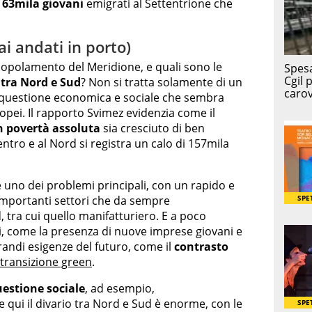
 63mila giovani
emigrati al Settentrione che
ai andati in porto)
opolamento del Meridione, e quali sono le
 tra Nord e Sud
? Non si tratta solamente di un
 questione economica e sociale che sembra
ropei. Il rapporto Svimez evidenzia come il
n povertà assoluta
sia cresciuto di ben
ntro e al Nord si registra un calo di 157mila
 uno dei problemi principali, con un rapido e
importanti settori che da sempre
 tra cui quello manifatturiero. E a poco
i, come la presenza di nuove imprese giovani e
randi esigenze del futuro, come il
contrasto
transizione green
.
estione sociale
, ad esempio,
 qui il divario tra Nord e Sud è enorme, con le