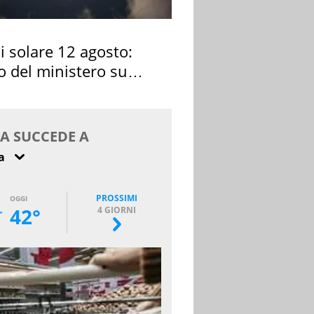
si solare 12 agosto:
o del ministero su
 osservarla