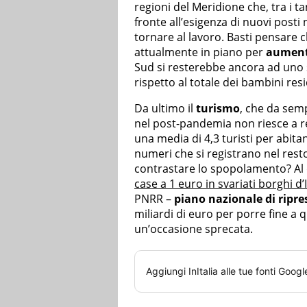
regioni del Meridione che, tra i ta
fronte all’esigenza di nuovi posti
tornare al lavoro. Basti pensare c
attualmente in piano per
aumenta
Sud si resterebbe ancora ad uno sc
rispetto al totale dei bambini resid
Da ultimo il
turismo
, che da sem
nel post-pandemia non riesce a re
una media di 4,3 turisti per abitan
numeri che si registrano nel rest
contrastare lo spopolamento? Al di
case a 1 euro in svariati borghi d’I
PNRR –
piano nazionale di ripres
miliardi di euro per porre fine a q
un’occasione sprecata.
Aggiungi
InItalia
alle tue fonti Googl