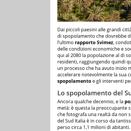
Dai piccoli paesini alle grandi ci
di spopolamento che dovrebbe de
l’ultimo
rapporto Svimez
, condo
delle condizioni economiche e soci
qui al 2080 la popolazione al di so
residenti, raggiungendo quindi quas
un processo che ha avuto inizio m
accelerare notevolmente la sua cr
spopolamento
e gli interventi 
Lo spopolamento del Sud 
Ancora qualche decennio, e la
po
metà: è questa la preoccupante s
che fotografa una realtà da non 
del Sud Italia è in corso da tantis
perso circa 1,1 milioni di abitant