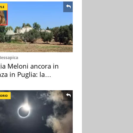
YLE
Messapica
ia Meloni ancora in
za in Puglia: la
ion scelta
TORIO