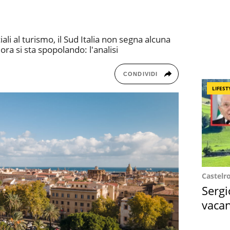
li al turismo, il Sud Italia non segna alcuna
ora si sta spopolando: l'analisi
CONDIVIDI
LIFEST
Castelr
Sergi
vacan
locat