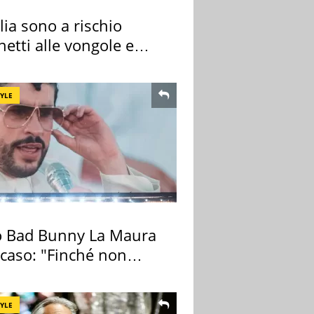
alia sono a rischio
etti alle vongole e
 di cozze
TYLE
 Bad Bunny La Maura
 caso: "Finché non
pa il morto"
TYLE