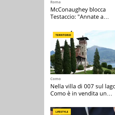
Roma
McConaughey blocca
Testaccio: "Annate a
Positano a rompe er c..."
TERRITORIO
Como
Nella villa di 007 sul lag
Como è in vendita un
appartamento
LIFESTYLE