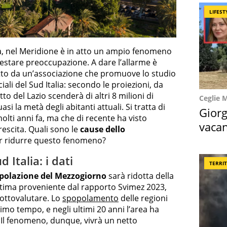
LIFEST
ttà, nel Meridione è in atto un ampio fenomeno
stare preoccupazione. A dare l’allarme è
tto da un’associazione che promuove lo studio
ali del Sud Italia: secondo le proiezioni, da
tto del Lazio scenderà di altri 8 milioni di
Ceglie 
i la metà degli abitanti attuali. Si tratta di
Giorg
olti anni fa, ma che di recente ha visto
vacan
escita. Quali sono le
cause dello
locat
per ridurre questo fenomeno?
Italia: i dati
TERRI
polazione del Mezzogiorno
sarà ridotta della
tima proveniente dal rapporto Svimez 2023,
sottovalutare. Lo
spopolamento
delle regioni
simo tempo, e negli ultimi 20 anni l’area ha
i. Il fenomeno, dunque, vivrà un netto