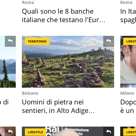
Roma
Roma
Quali sono le 8 banche
In It
italiane che testano l'Euro
spagh
digitale
sautè
TERRITORIO
LIFES
Bolzano
Milano
o di
Uomini di pietra nei
Dopo
sentieri, in Alto Adige
è un
scatta l'allarme
scap
LIFESTYLE
LIFES