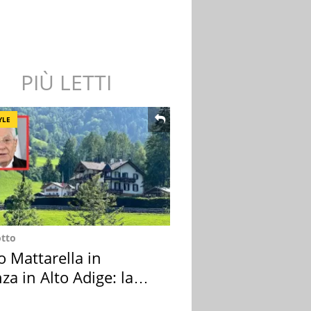
PIÙ LETTI
YLE
otto
o Mattarella in
za in Alto Adige: la
ion scelta