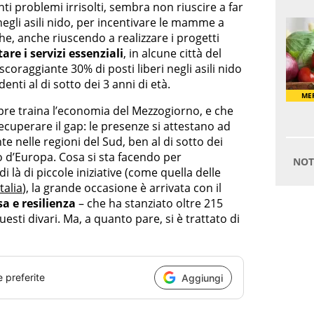
nti problemi irrisolti, sembra non riuscire a far
 negli asili nido, per incentivare le mamme a
he, anche riuscendo a realizzare i progetti
re i servizi essenziali
, in alcune città del
oraggiante 30% di posti liberi negli asili nido
enti al di sotto dei 3 anni di età.
pre traina l’economia del Mezzogiorno, e che
cuperare il gap: le presenze si attestano ad
te nelle regioni del Sud, ben al di sotto dei
o d’Europa. Cosa si sta facendo per
 là di piccole iniziative (come quella delle
talia
), la grande occasione è arrivata con il
a e resilienza
– che ha stanziato oltre 215
uesti divari. Ma, a quanto pare, si è trattato di
e preferite
Aggiungi