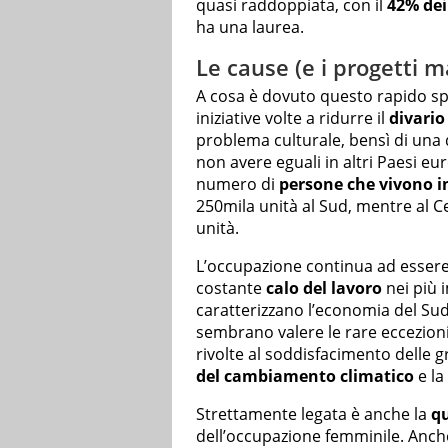
quasi raddoppiata, con il
42% dei
ha una laurea.
Le cause (e i progetti m
A cosa è dovuto questo rapido sp
iniziative volte a ridurre il
divario
problema culturale, bensì di una
non avere eguali in altri Paesi eu
numero di
persone che vivono i
250mila unità al Sud, mentre al Ce
unità.
L’occupazione continua ad essere
costante
calo del lavoro
nei più 
caratterizzano l’economia del Sud,
sembrano valere le rare eccezion
rivolte al soddisfacimento delle g
del cambiamento climatico
e la
Strettamente legata è anche la
qu
dell’occupazione femminile. Anche