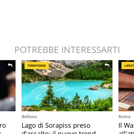
POTREBBE INTERESSARTI
TERRITORIO
LIFES
Belluno
Roma
ro
Lago di Sorapiss preso
Il W
re
d'assalto: il nuovo trend
all'a