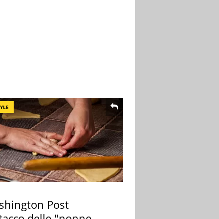
TYLE
ashington Post
ttacco delle "nonne