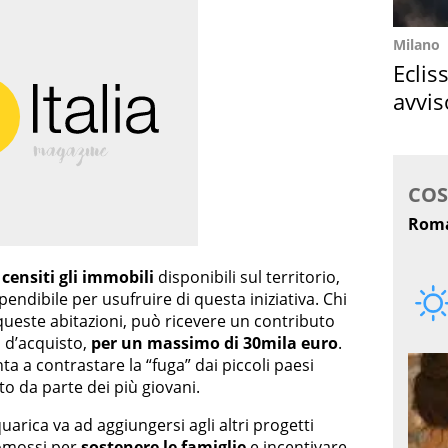
Milano
Eclis
avvis
come
i
censiti gli immobili
disponibili sul territorio,
pendibile per usufruire di questa iniziativa. Chi
ueste abitazioni, può ricevere un contributo
 d’acquisto,
per un massimo di 30mila euro
.
a a contrastare la “fuga” dai piccoli paesi
to da parte dei più giovani.
uarica va ad aggiungersi agli altri progetti
romossi per
sostenere le famiglie
e incentivare