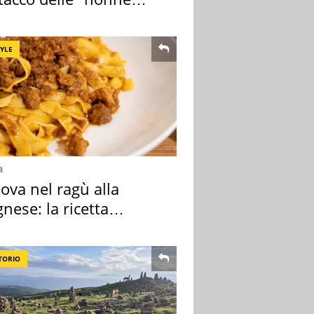
a pasta" a Roma
TYLE
a
ova nel ragù alla
nese: la ricetta
lata" è un caso
TORIO