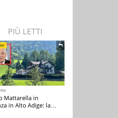
PIÙ LETTI
YLE
otto
o Mattarella in
za in Alto Adige: la
ion scelta