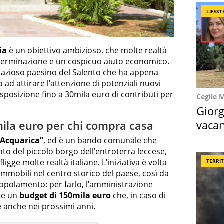
LIFEST
ia
è un obiettivo ambizioso, che molte realtà
eterminazione e un cospicuo aiuto economico.
grazioso paesino del Salento che ha appena
ad attirare l’attenzione di potenziali nuovi
isposizione fino a 30mila euro di contributi per
Ceglie 
Giorg
vacan
mila euro per chi compra casa
locat
 Acquarica”
, ed è un bando comunale che
o del piccolo borgo dell’entroterra leccese,
gge molte realtà italiane. L’iniziativa è volta
TERRI
 immobili nel centro storico del paese, così da
ipopolamento
: per farlo, l’amministrazione
ne un
budget di 150mila euro
che, in caso di
e anche nei prossimi anni.