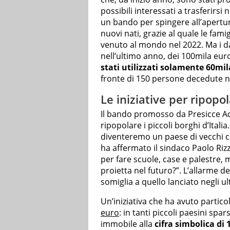
possibili interessati a trasferirsi
un bando per spingere all’apertur
nuovi nati, grazie al quale le fa
venuto al mondo nel 2022. Ma i d
nell’ultimo anno, dei 100mila eur
stati utilizzati solamente 60mil
fronte di 150 persone decedute n
Le iniziative per ripopol
Il bando promosso da Presicce Acq
ripopolare i piccoli borghi d’Italia.
diventeremo un paese di vecchi com
ha affermato il sindaco Paolo Riz
per fare scuole, case e palestre, 
proietta nel futuro?”. L’allarme d
somiglia a quello lanciato negli ult
Un’iniziativa che ha avuto partico
euro
: in tanti piccoli paesini spar
immobile alla
cifra simbolica di 