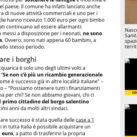
 nel paese. Il comune ha infatti lanciato anche
a di nuove attività commerciali e uno per i
miglie hanno ricevuto 1.000 euro per ogni bimbo
ati continuano ad essere allarmanti:
o messi a disposizione per i neonati,
ne sono
a
. Ovvero, sono nati appena 60 bambini, a
ello stesso periodo.
are i borghi
uarica è solo uno degli ultimi volti a
 “
Se non c’è più un ricambio generazionale
e è successo già in altre località italiane” –
zo – “Possiamo ottenere tutti i finanziamenti
ma per chi? Se non abbiamo giovani, chi ci
el
primo cittadino del borgo salentino
imi anni da molti altri sindaci.
lare successo è stata quella delle
case a 1
si in tutta Italia è possibile acquistare un
1 euro
, a patto di trasferirvi la propria