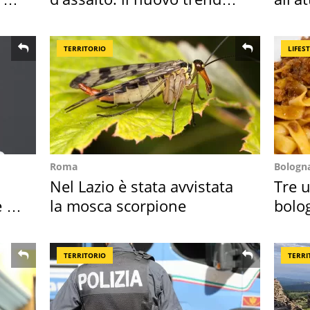
2026 e l'appello
dell
TERRITORIO
LIFES
Roma
Bologn
Nel Lazio è stata avvistata
Tre u
 i
la mosca scorpione
bolog
"stel
TERRITORIO
TERRI