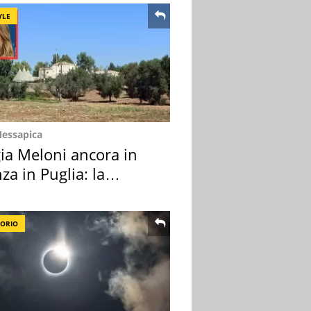
YLE
Messapica
ia Meloni ancora in
za in Puglia: la
ion scelta
TORIO