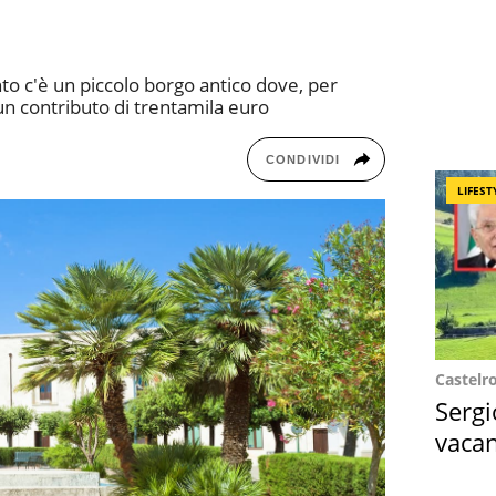
to c'è un piccolo borgo antico dove, per
un contributo di trentamila euro
CONDIVIDI
LIFEST
Castelr
Sergi
vacan
locat