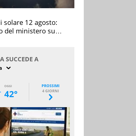
si solare 12 agosto:
o del ministero su
 osservarla