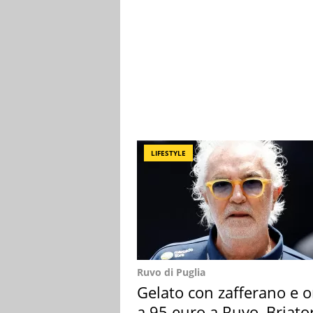
LIFESTYLE
Ruvo di Puglia
Gelato con zafferano e o
a 95 euro a Ruvo, Briato