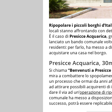
Ripopolare i piccoli borghi d’Ital
locali stanno affrontando con d
È il caso di
Presicce Acquarica
, 
lanciato un bando comunale volto 
residenti: per farlo, ha messo a d
acquistare una casa nel borgo.
Presicce Acquarica, 30
Si chiama
“Benvenuti a Presicce
mira a combattere lo spopolament
un processo che ormai da anni affli
ad attirare possibili acquirenti di
dare il via ad un’
operazione di r
comunale ha messo a disposizio
successo, potrà essere replicabil