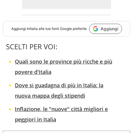
Aggiungi
Aggiungi
InItalia
alle tue fonti Google preferite
SCELTI PER VOI:
Quali sono le province più ricche e più
povere d'Italia
Dove si guadagna di più in Italia: la
nuova mappa degli stipendi
Inflazione, le "nuove" città migliori e
peggiori in Italia