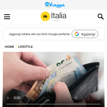
QUESTO
SITO
CONTRIBUISCE
ALL’AUDIENCE
DI
Aggiungi
Aggiungi
InItalia
alle tue fonti Google preferite
HOME
LIFESTYLE