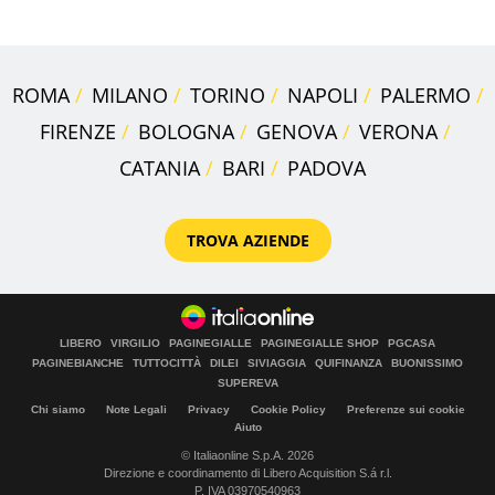
ROMA
MILANO
TORINO
NAPOLI
PALERMO
FIRENZE
BOLOGNA
GENOVA
VERONA
CATANIA
BARI
PADOVA
TROVA AZIENDE
LIBERO
VIRGILIO
PAGINEGIALLE
PAGINEGIALLE SHOP
PGCASA
PAGINEBIANCHE
TUTTOCITTÀ
DILEI
SIVIAGGIA
QUIFINANZA
BUONISSIMO
SUPEREVA
Chi siamo
Note Legali
Privacy
Cookie Policy
Preferenze sui cookie
Aiuto
© Italiaonline S.p.A. 2026
Direzione e coordinamento di Libero Acquisition S.á r.l.
P. IVA 03970540963