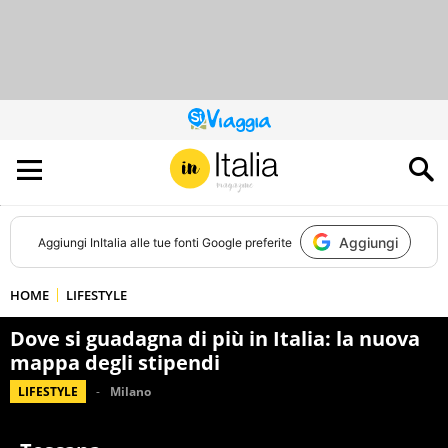
QUESTO
SITO
CONTRIBUISCE
ALL’AUDIENCE
DI
Aggiungi
Aggiungi
InItalia
alle tue fonti Google preferite
HOME
LIFESTYLE
Dove si guadagna di più in Italia: la nuova
mappa degli stipendi
LIFESTYLE
Milano