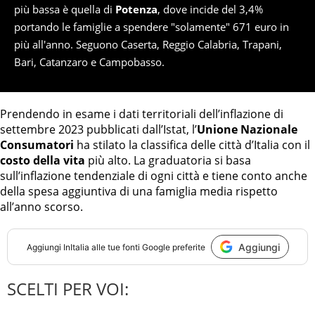
più bassa è quella di
Potenza
, dove incide del 3,4%
portando le famiglie a spendere "solamente" 671 euro in
più all'anno. Seguono Caserta, Reggio Calabria, Trapani,
Bari, Catanzaro e Campobasso.
Prendendo in esame i dati territoriali dell’inflazione di
settembre 2023 pubblicati dall’Istat, l’
Unione Nazionale
Consumatori
ha stilato la classifica delle città d’Italia con il
costo della vita
più alto. La graduatoria si basa
sull’inflazione tendenziale di ogni città e tiene conto anche
della spesa aggiuntiva di una famiglia media rispetto
all’anno scorso.
Aggiungi
Aggiungi
InItalia
alle tue fonti Google preferite
SCELTI PER VOI: