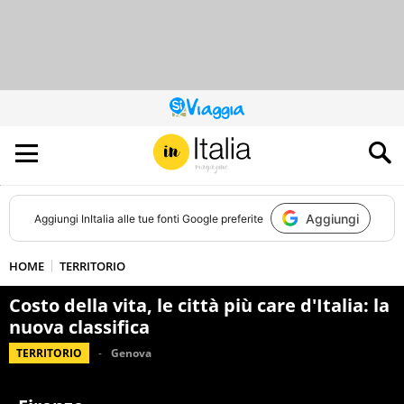
QUESTO
SITO
CONTRIBUISCE
ALL’AUDIENCE
DI
Aggiungi
Aggiungi
InItalia
alle tue fonti Google preferite
HOME
TERRITORIO
Costo della vita, le città più care d'Italia: la
nuova classifica
TERRITORIO
Genova