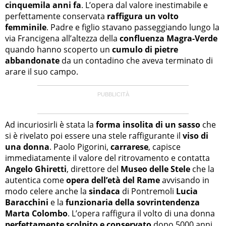
cinquemila anni fa
. L’opera dal valore inestimabile e
perfettamente conservata
raffigura un volto
femminile
. Padre e figlio stavano passeggiando lungo la
via Francigena all’altezza della
confluenza Magra-Verde
quando hanno scoperto un
cumulo di pietre
abbandonate
da un contadino che aveva terminato di
arare il suo campo.
Ad incuriosirli è stata la
forma insolita di un sasso
che
si è rivelato poi essere una stele raffigurante il
viso di
una donna
. Paolo Pigorini,
carrarese
, capisce
immediatamente il valore del ritrovamento e contatta
Angelo Ghiretti
, direttore del
Museo delle Stele
che la
autentica come
opera dell’età del Rame
avvisando in
modo celere anche la
sindaca
di Pontremoli
Lucia
Baracchini
e la
funzionaria della sovrintendenza
Marta Colombo
. L’opera raffigura il volto di una donna
perfettamente scolpito e conservato
dopo 5000 anni