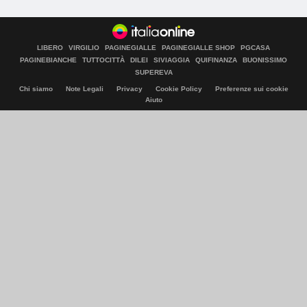
LIBERO
VIRGILIO
PAGINEGIALLE
PAGINEGIALLE SHOP
PGCASA
PAGINEBIANCHE
TUTTOCITTÀ
DILEI
SIVIAGGIA
QUIFINANZA
BUONISSIMO
SUPEREVA
Chi siamo
Note Legali
Privacy
Cookie Policy
Preferenze sui cookie
Aiuto
© Italiaonline S.p.A. 2026
Direzione e coordinamento di Libero Acquisition S.á r.l.
P. IVA 03970540963