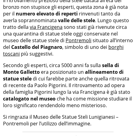
Il ritrovamento prezioso della stele datata all’età del
bronzo non stupisce gli esperti, questa zona è già nota
per il
numero elevato di reperti
rinvenuti tanto da
averla soprannominata
valle delle stele
. Lungo questo
tratto della
via Francigena
sono stati già rivenute circa
una quarantina di statue stele oggi conservate nel
museo delle statue stele di
Pontremoli
situato all’interno
del
Castello del Piagnaro
, simbolo di uno dei
borghi
toscani
più suggestivi.
Secondo gli esperti, circa 5000 anni fa sulla
sella di
Monte Galletto
era posizionato un
allineamento di
statue stele
di cui farebbe parte anche quella ritrovata
di recente da Paolo Pigorini. Il ritrovamento ad opera
della famiglia Pigorini lungo la via Francigena è già stato
catalogato nel museo
che ha come missione studiare il
loro significato rendendolo meno misterioso.
Si ringrazia il Museo delle Statue Steli Lunigianesi –
Pontremoli per l’utilizzo dell’immagine.