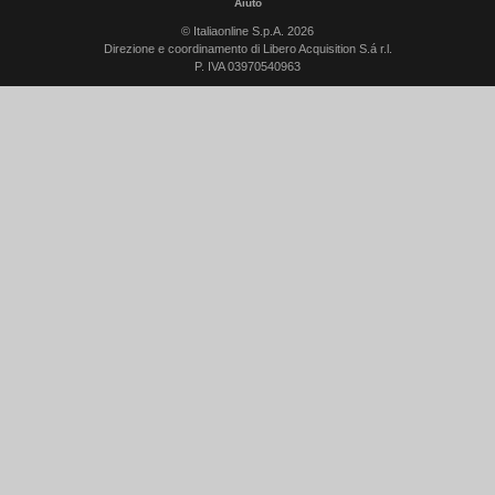
Aiuto
© Italiaonline S.p.A. 2026
Direzione e coordinamento di Libero Acquisition S.á r.l.
P. IVA 03970540963