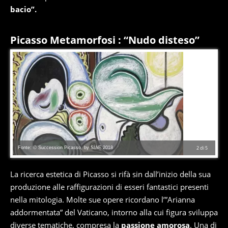
bacio”.
Picasso Metamorfosi : “Nudo disteso”
Fonte: © Succession Picasso, by SIAE 2018
2
di
5
La ricerca estetica di Picasso si rifà sin dall’inizio della sua
produzione alle raffigurazioni di esseri fantastici presenti
nella mitologia. Molte sue opere ricordano l’”Arianna
addormentata” del Vaticano, intorno alla cui figura sviluppa
diverse tematiche, compresa la
passione amorosa
. Una di