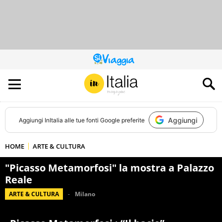
QUESTO
SITO
CONTRIBUISCE
ALL’AUDIENCE
DI
Aggiungi
Aggiungi
InItalia
alle tue fonti Google preferite
HOME
ARTE & CULTURA
"Picasso Metamorfosi" la mostra a Palazzo
Reale
ARTE & CULTURA
Milano