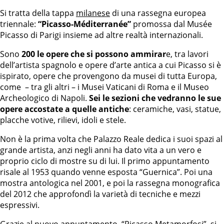
Si tratta della tappa
milanese
di una rassegna europea
triennale:
“Picasso-Méditerranée”
promossa dal Musée
Picasso di Parigi insieme ad altre realtà internazionali.
Sono
200 le opere che si possono ammirar
e, tra lavori
dell’artista spagnolo e opere d’arte antica a cui Picasso si è
ispirato, opere che provengono da musei di tutta Europa,
come – tra gli altri – i Musei Vaticani di Roma e il Museo
Archeologico di Napoli.
Sei le sezioni che vedranno le sue
opere accostate a quelle antiche
: ceramiche, vasi, statue,
placche votive, rilievi, idoli e stele.
Non è la prima volta che Palazzo Reale dedica i suoi spazi al
grande artista, anzi negli anni ha dato vita a un vero e
proprio ciclo di mostre su di lui. Il primo appuntamento
risale al 1953 quando venne esposta “Guernica”. Poi una
mostra antologica nel 2001, e poi la rassegna monografica
del 2012 che approfondì la varietà di tecniche e mezzi
espressivi.