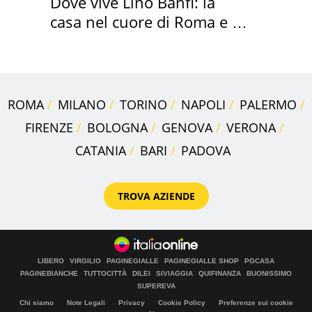
Dove vive Lino Banfi: la
casa nel cuore di Roma e i
suoi cimeli
ROMA
MILANO
TORINO
NAPOLI
PALERMO
FIRENZE
BOLOGNA
GENOVA
VERONA
CATANIA
BARI
PADOVA
TROVA AZIENDE
LIBERO
VIRGILIO
PAGINEGIALLE
PAGINEGIALLE SHOP
PGCASA
PAGINEBIANCHE
TUTTOCITTÀ
DILEI
SIVIAGGIA
QUIFINANZA
BUONISSIMO
SUPEREVA
Chi siamo
Note Legali
Privacy
Cookie Policy
Preferenze sui cookie