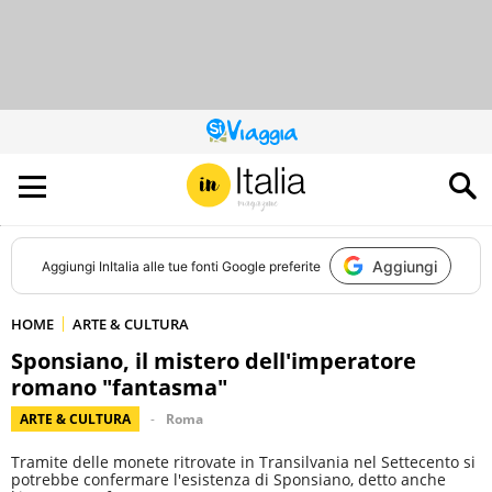
QUESTO
SITO
CONTRIBUISCE
ALL’AUDIENCE
DI
Aggiungi
Aggiungi
InItalia
alle tue fonti Google preferite
HOME
ARTE & CULTURA
Sponsiano, il mistero dell'imperatore
romano "fantasma"
ARTE & CULTURA
Roma
Tramite delle monete ritrovate in Transilvania nel Settecento si
potrebbe confermare l'esistenza di Sponsiano, detto anche