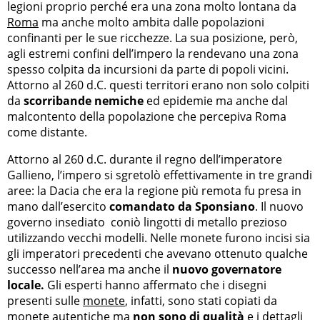
legioni proprio perché era una zona molto lontana da
Roma
ma anche molto ambita dalle popolazioni
confinanti per le sue ricchezze. La sua posizione, però,
agli estremi confini dell’impero la rendevano una zona
spesso colpita da incursioni da parte di popoli vicini.
Attorno al 260 d.C. questi territori erano non solo colpiti
da
scorribande nemiche
ed epidemie ma anche dal
malcontento della popolazione che percepiva Roma
come distante.
Attorno al 260 d.C. durante il regno dell’imperatore
Gallieno, l’impero si sgretolò effettivamente in tre grandi
aree: la Dacia che era la regione più remota fu presa in
mano dall’esercito
comandato da Sponsiano
. Il nuovo
governo insediato coniò lingotti di metallo prezioso
utilizzando vecchi modelli. Nelle monete furono incisi sia
gli imperatori precedenti che avevano ottenuto qualche
successo nell’area ma anche il
nuovo governatore
locale.
Gli esperti hanno affermato che i disegni
presenti sulle
monete
, infatti, sono stati copiati da
monete autentiche ma
non sono di qualità
e i dettagli