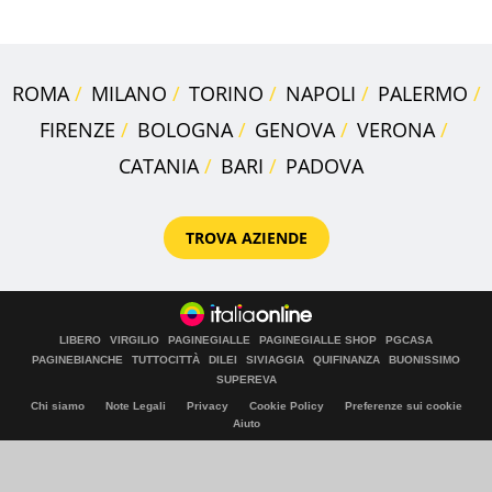
ROMA
MILANO
TORINO
NAPOLI
PALERMO
FIRENZE
BOLOGNA
GENOVA
VERONA
CATANIA
BARI
PADOVA
TROVA AZIENDE
LIBERO
VIRGILIO
PAGINEGIALLE
PAGINEGIALLE SHOP
PGCASA
PAGINEBIANCHE
TUTTOCITTÀ
DILEI
SIVIAGGIA
QUIFINANZA
BUONISSIMO
SUPEREVA
Chi siamo
Note Legali
Privacy
Cookie Policy
Preferenze sui cookie
Aiuto
© Italiaonline S.p.A. 2026
Direzione e coordinamento di Libero Acquisition S.á r.l.
P. IVA 03970540963