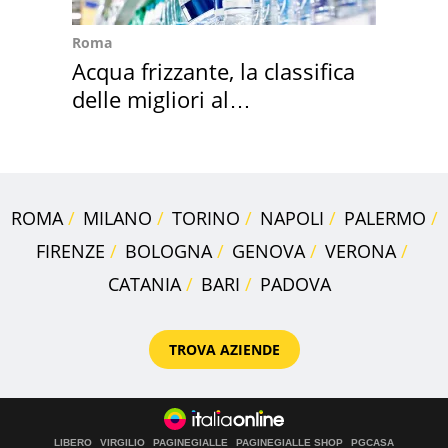
Roma
Acqua frizzante, la classifica
delle migliori al
supermercato
ROMA
MILANO
TORINO
NAPOLI
PALERMO
FIRENZE
BOLOGNA
GENOVA
VERONA
CATANIA
BARI
PADOVA
TROVA AZIENDE
LIBERO
VIRGILIO
PAGINEGIALLE
PAGINEGIALLE SHOP
PGCASA