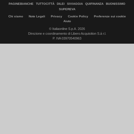
PAGINEBIANCHE
TUTTOCITTÀ
DILEI
SIVIAGGIA
QUIFINANZA
BUONISSIMO
SUPEREVA
Chi siamo
Note Legali
Privacy
Cookie Policy
Preferenze sui cookie
Aiuto
© Italiaonline S.p.A. 2026
Direzione e coordinamento di Libero Acquisition S.á r.l.
P. IVA 03970540963