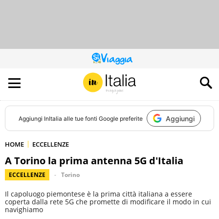
QUESTO
SITO
CONTRIBUISCE
ALL’AUDIENCE
DI
Aggiungi
Aggiungi
InItalia
alle tue fonti Google preferite
HOME
ECCELLENZE
A Torino la prima antenna 5G d'Italia
ECCELLENZE
Torino
Il capoluogo piemontese è la prima città italiana a essere
coperta dalla rete 5G che promette di modificare il modo in cui
navighiamo