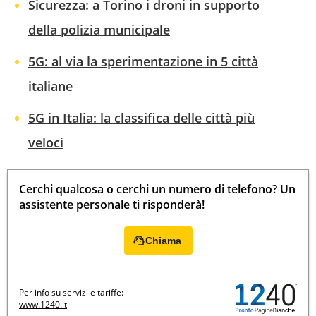
Sicurezza: a Torino i droni in supporto
della polizia municipale
5G: al via la sperimentazione in 5 città
italiane
5G in Italia: la classifica delle città più
veloci
Cerchi qualcosa o cerchi un numero di telefono? Un
assistente personale ti risponderà!
Chiama
Per info su servizi e tariffe:
www.1240.it