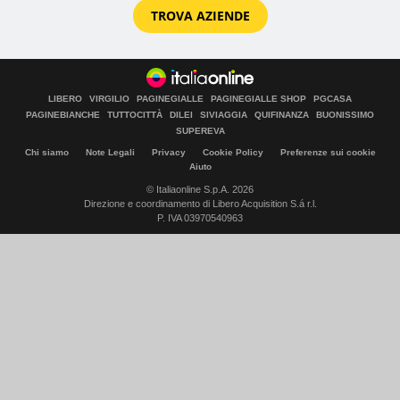
TROVA AZIENDE
LIBERO
VIRGILIO
PAGINEGIALLE
PAGINEGIALLE SHOP
PGCASA
PAGINEBIANCHE
TUTTOCITTÀ
DILEI
SIVIAGGIA
QUIFINANZA
BUONISSIMO
SUPEREVA
Chi siamo
Note Legali
Privacy
Cookie Policy
Preferenze sui cookie
Aiuto
© Italiaonline S.p.A. 2026
Direzione e coordinamento di Libero Acquisition S.á r.l.
P. IVA 03970540963