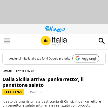
QUESTO
SITO
CONTRIBUISCE
ALL’AUDIENCE
DI
Aggiungi
Aggiungi
InItalia
alle tue fonti Google preferite
HOME
ECCELLENZE
Dalla Sicilia arriva 'pankarretto', il
panettone salato
ECCELLENZE
Palermo
Ideato da una rinomata pasticceria di Cinisi, il 'pankarretto' è
un panettone salato artigianale realizzato con prodotti