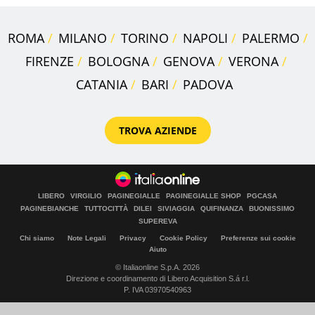
ROMA
MILANO
TORINO
NAPOLI
PALERMO
FIRENZE
BOLOGNA
GENOVA
VERONA
CATANIA
BARI
PADOVA
TROVA AZIENDE
LIBERO
VIRGILIO
PAGINEGIALLE
PAGINEGIALLE SHOP
PGCASA
PAGINEBIANCHE
TUTTOCITTÀ
DILEI
SIVIAGGIA
QUIFINANZA
BUONISSIMO
SUPEREVA
Chi siamo
Note Legali
Privacy
Cookie Policy
Preferenze sui cookie
Aiuto
© Italiaonline S.p.A. 2026
Direzione e coordinamento di Libero Acquisition S.á r.l.
P. IVA 03970540963