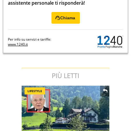
assistente personale ti risponderà!
Chiama
Per info su servizi e tariffe:
www.1240.it
PIÙ LETTI
LIFESTYLE